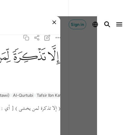
Sign in
ﱭ
ﱮ
ﱯ
ntawi)
Al-Qurtubi
Tafsir Ibn Kathir
Tafsir Muyassar
السعدي Al-Sa'di
( إلا تذكرة لمن يخشى )
أي :  .