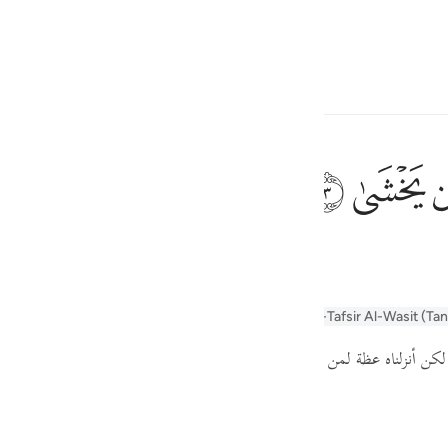
 Language
Sign in
h
ﱰ
ﱱ
 Allah˺.
ف
is
alayn
Arabic Tanweer Tafseer
Tafsir Al-Tabari
Al-Tafsir Al-Wasit (Ta
esia
[ لكن أنزلناه عظة لمن يخشى
وقيل :
تقديره ما أنزلنا عليك القرآن لتشقى م ]
no