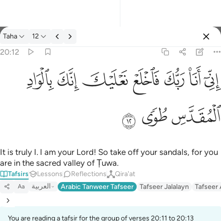
Tafsir: Taha 20:12
Taha
12
Sign in
20:12
اني انا ربك فاخلع نعليك انك بالواد المقدس طوى ١٢
ﲺ
ﲻ
ﲼ
ﲽ
ﲾ
ﲿ
ﳀ
إِنِّىٓ أَنَا۠ رَبُّكَ فَٱخْلَعْ نَعْلَيْكَ ۖ إِنَّكَ بِٱلْوَادِ ٱلْمُقَدَّسِ طُوًۭى ١٢
ﳁ
ﳂ
ﳃ
It is truly I. I am your Lord! So take off your sandals, for you
are in the sacred valley of Ṭuwa.
Tafsirs
Lessons
Reflections
Qira'at
العربية
Arabic Tanweer Tafseer
Tafseer Jalalayn
Tafseer
Aa
You are reading a tafsir for the group of verses 20:11 to 20:13