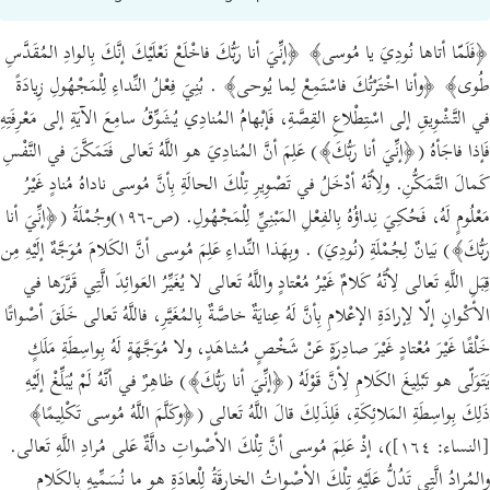
﴿فَلَمّا أتاها نُودِيَ يا مُوسى﴾ ﴿إنِّيَ أنا رَبُّكَ فاخْلَعْ نَعْلَيْكَ إنَّكَ بِالوادِ المُقَدَّسِ
طُوى﴾ ﴿وأنا اخْتَرْتُكَ فاسْتَمِعْ لِما يُوحى﴾ . بُنِيَ فِعْلُ النِّداءِ لِلْمَجْهُولِ زِيادَةً
في التَّشْوِيقِ إلى اسْتِطْلاعِ القِصَّةِ، فَإبْهامُ المُنادِي يُشَوِّقُ سامِعَ الآيَةِ إلى مَعْرِفَتِهِ
فَإذا فاجَأهُ (﴿إنِّيَ أنا رَبُّكَ﴾) عَلِمَ أنَّ المُنادِيَ هو اللَّهُ تَعالى فَتَمَكَّنَ في النَّفْسِ
كَمالَ التَّمَكُّنِ. ولِأنَّهُ أدْخَلُ في تَصْوِيرِ تِلْكَ الحالَةِ بِأنَّ مُوسى ناداهُ مُنادٍ غَيْرُ
مَعْلُومٍ لَهُ، فَحُكِيَ نِداؤُهُ بِالفِعْلِ المَبْنِيِّ لِلْمَجْهُولِ. (ص-١٩٦)وجُمْلَةُ (﴿إنِّيَ أنا
رَبُّكَ﴾) بَيانٌ لِجُمْلَةِ (نُودِيَ) . وبِهَذا النِّداءِ عَلِمَ مُوسى أنَّ الكَلامَ مُوَجَّهٌ إلَيْهِ مِن
قِبَلِ اللَّهِ تَعالى لِأنَّهُ كَلامٌ غَيْرُ مُعْتادٍ واللَّهُ تَعالى لا يُغَيِّرُ العَوائِدَ الَّتِي قَرَّرَها في
الأكْوانِ إلّا لِإرادَةِ الإعْلامِ بِأنَّ لَهُ عِنايَةٌ خاصَّةٌ بِالمُغَيَّرِ، فاللَّهُ تَعالى خَلَقَ أصْواتًا
خَلْقًا غَيْرَ مُعْتادٍ غَيْرَ صادِرَةٍ عَنْ شَخْصٍ مُشاهَدٍ، ولا مُوَجَّهَةٍ لَهُ بِواسِطَةِ مَلَكٍ
يَتَوَلّى هو تَبْلِيغَ الكَلامِ لِأنَّ قَوْلَهُ (﴿إنِّيَ أنا رَبُّكَ﴾) ظاهِرٌ في أنَّهُ لَمْ يُبَلِّغْ إلَيْهِ
ذَلِكَ بِواسِطَةِ المَلائِكَةِ، فَلِذَلِكَ قالَ اللَّهُ تَعالى (﴿وكَلَّمَ اللَّهُ مُوسى تَكْلِيمًا﴾
[النساء: ١٦٤])، إذْ عَلِمَ مُوسى أنَّ تِلْكَ الأصْواتِ دالَّةٌ عَلى مُرادِ اللَّهِ تَعالى.
والمُرادُ الَّتِي تَدُلُّ عَلَيْهِ تِلْكَ الأصْواتُ الخارِقَةُ لِلْعادَةِ هو ما نُسَمِّيهِ بِالكَلامِ