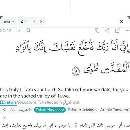
Tafsir: Taha 20:12
Taha
12
Sign in
20:12
اني انا ربك فاخلع نعليك انك بالواد المقدس طوى ١٢
ﲺ
ﲻ
ﲼ
ﲽ
ﲾ
ﲿ
ﳀ
إِنِّىٓ أَنَا۠ رَبُّكَ فَٱخْلَعْ نَعْلَيْكَ ۖ إِنَّكَ بِٱلْوَادِ ٱلْمُقَدَّسِ طُوًۭى ١٢
ﳁ
ﳂ
ﳃ
It is truly I. I am your Lord! So take off your sandals, for you
are in the sacred valley of Ṭuwa.
Tafsirs
Lessons
Reflections
Qira'at
العربية
Tafsir Muyassar
Tafseer Jalalayn
Arabic Tanweer 
Aa
فلما أتى موسى تلك النار ناداه الله:
يا موسى، إني أنا ربك فاخلع نعليك، إنك