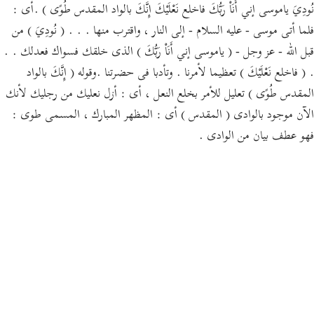
نُودِيَ ياموسى إني أَنَاْ رَبُّكَ فاخلع نَعْلَيْكَ إِنَّكَ بالواد المقدس طُوًى ) .أى :
فلما أتى موسى - عليه السلام - إلى النار ، واقترب منها . . . ( نُودِيَ ) من
قبل الله - عز وجل - ( ياموسى إني أَنَاْ رَبُّكَ ) الذى خلقك فسواك فعدلك . .
. ( فاخلع نَعْلَيْكَ ) تعظيما لأمرنا . وتأدبا فى حضرتنا .وقوله ( إِنَّكَ بالواد
المقدس طُوًى ) تعليل للأمر بخلع النعل ، أى : أزل نعليك من رجليك لأنك
الآن موجود بالوادى ( المقدس ) أى : المظهر المبارك ، المسمى طوى :
فهو عطف بيان من الوادى .