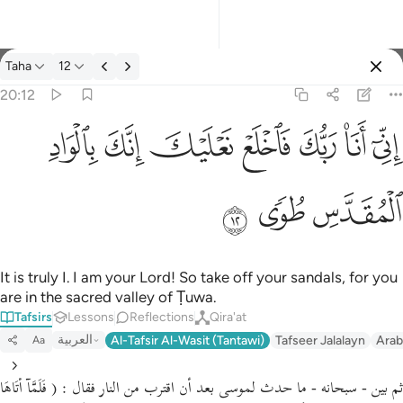
Tafsir: Taha 20:12
Taha
12
Sign in
20:12
اني انا ربك فاخلع نعليك انك بالواد المقدس طوى ١٢
ﲺ
ﲻ
ﲼ
ﲽ
ﲾ
ﲿ
ﳀ
إِنِّىٓ أَنَا۠ رَبُّكَ فَٱخْلَعْ نَعْلَيْكَ ۖ إِنَّكَ بِٱلْوَادِ ٱلْمُقَدَّسِ طُوًۭى ١٢
ﳁ
ﳂ
ﳃ
It is truly I. I am your Lord! So take off your sandals, for you
are in the sacred valley of Ṭuwa.
Tafsirs
Lessons
Reflections
Qira'at
العربية
Al-Tafsir Al-Wasit (Tantawi)
Tafseer Jalalayn
Arab
Aa
ثم بين - سبحانه - ما حدث لموسى بعد أن اقترب من النار فقال : ( فَلَمَّآ أَتَاهَا