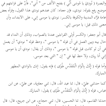
والبصرة
( نُودِيَ يا مُوسَى أنّي )
بفتح الألف من
" أني"
،
فأنّ على قراءتهم في
موضع رفع بقوله:
نودي،
فإن معناه:
كان عندهم نودي هذا القول،
وقرأه بعض
عامة قرّاء المدينة والكوفة بالكسر:
نودي يا موسى إني، على الابتداء،
وأن
معنى ذلك قيل:
يا موسى إني.
قال أبو جعفر: والكسر أولى القراءتين عندنا بالصواب، وذلك أن النداء قد
حال بينه وبين العمل في أن قوله
" يا موسى "
، وحظ قوله
" نودي"
أن يعمل
في أن لو كانت قبل قوله
" يا موسى "
،
وذلك أن يقال:
نودي أن يا موسى
إني أنا ربك، ولا حظ لها في
" إن "
التي بعد موسى.
وأما قوله
( إِنَّكَ بِالْوَادِ الْمُقَدَّسِ طُوًى )
فإنه يقول: إنك بالوادي المطهر
المبارك.
كما حدثني عليّ،
قال:
ثنا عبد الله،
قال:
ثني معاوية، عن عليّ، عن ابن
عباس، قوله
( إِنَّكَ بِالْوَادِ الْمُقَدَّسِ طُوًى )
يقول: المبارك.
حدثنا القاسم،
قال:
ثنا الحسين،
قال:
ثني حجاج، عن ابن جريج،
قال:
قال