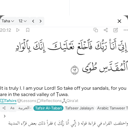
Tafsir: Taha 20:12
Taha
12
Sign in
20:12
اني انا ربك فاخلع نعليك انك بالواد المقدس طوى ١٢
ﲺ
ﲻ
ﲼ
ﲽ
ﲾ
ﲿ
ﳀ
إِنِّىٓ أَنَا۠ رَبُّكَ فَٱخْلَعْ نَعْلَيْكَ ۖ إِنَّكَ بِٱلْوَادِ ٱلْمُقَدَّسِ طُوًۭى ١٢
ﳁ
ﳂ
ﳃ
It is truly I. I am your Lord! So take off your sandals, for you
are in the sacred valley of Ṭuwa.
Tafsirs
Lessons
Reflections
Qira'at
العربية
Tafsir Al-Tabari
Tafseer Jalalayn
Arabic Tanweer T
Aa
واختلفت القراء في قراءة قوله
( إِنِّي أَنَا رَبُّكَ )
فقرأ ذلك بعض قرّاء المدينة