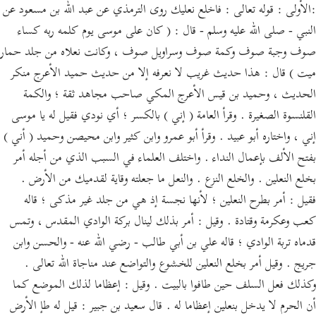
:الأولى : قوله تعالى : فاخلع نعليك روى الترمذي عن عبد الله بن مسعود عن
النبي - صلى الله عليه وسلم - قال : ( كان على موسى يوم كلمه ربه كساء
صوف وجبة صوف وكمة صوف وسراويل صوف ، وكانت نعلاه من جلد حمار
ميت ) قال : هذا حديث غريب لا نعرفه إلا من حديث حميد الأعرج منكر
الحديث ، وحميد بن قيس الأعرج المكي صاحب مجاهد ثقة ؛ والكمة
القلنسوة الصغيرة . وقرأ العامة ( إني ) بالكسر ؛ أي نودي فقيل له يا موسى
إني ، واختاره أبو عبيد . وقرأ أبو عمرو وابن كثير وابن محيصن وحميد ( أني )
بفتح الألف بإعمال النداء . واختلف العلماء في السبب الذي من أجله أمر
بخلع النعلين . والخلع النزع . والنعل ما جعلته وقاية لقدميك من الأرض .
فقيل : أمر بطرح النعلين ؛ لأنها نجسة إذ هي من جلد غير مذكى ؛ قاله
كعب وعكرمة وقتادة . وقيل : أمر بذلك لينال بركة الوادي المقدس ، وتمس
قدماه تربة الوادي ؛ قاله علي بن أبي طالب - رضي الله عنه - والحسن وابن
جريج . وقيل أمر بخلع النعلين للخشوع والتواضع عند مناجاة الله تعالى .
وكذلك فعل السلف حين طافوا بالبيت . وقيل : إعظاما لذلك الموضع كما
أن الحرم لا يدخل بنعلين إعظاما له . قال سعيد بن جبير : قيل له طإ الأرض