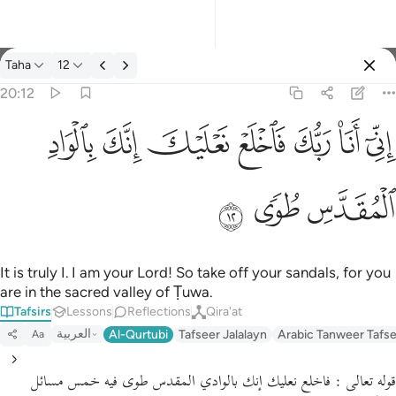
Tafsir: Taha 20:12
Taha
12
Sign in
20:12
اني انا ربك فاخلع نعليك انك بالواد المقدس طوى ١٢
ﲺ
ﲻ
ﲼ
ﲽ
ﲾ
ﲿ
ﳀ
إِنِّىٓ أَنَا۠ رَبُّكَ فَٱخْلَعْ نَعْلَيْكَ ۖ إِنَّكَ بِٱلْوَادِ ٱلْمُقَدَّسِ طُوًۭى ١٢
ﳁ
ﳂ
ﳃ
It is truly I. I am your Lord! So take off your sandals, for you
are in the sacred valley of Ṭuwa.
Tafsirs
Lessons
Reflections
Qira'at
العربية
Al-Qurtubi
Tafseer Jalalayn
Arabic Tanweer Tafs
Aa
قوله تعالى : فاخلع نعليك إنك بالوادي المقدس طوى فيه خمس مسائل