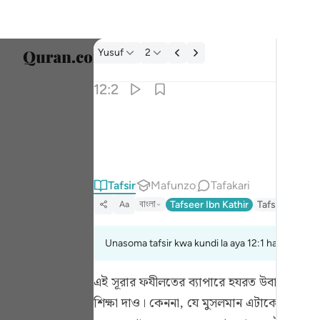
Tafsir: Yusuf 12:2
Yusuf
2
Chagu
12:2
Englis
انا انزلناه قرانا عربيا لعلكم تعقلون ٢
العربية
إِنَّآ أَنزَلْنَـٰهُ قُرْءَٰنًا عَرَبِيًّۭا لَّعَلَّكُمْ تَعْقِلُونَ ٢
বাংলা
Tafsir
Mafunzo
Tafakari
ارسی
বাংলা
Tafseer Ibn Kathir
Tafsir Fathul 
Aa
França
Indon
Unasoma tafsir kwa kundi la aya 12:1 hadi 12:3
Italia
এই সূরার ফযীলতের ব্যাপারে হযরত উবাই ইবনু কা
শিক্ষা দাও। কেননা, যে মুসলমান এটাকে পাঠ ক
Dutch