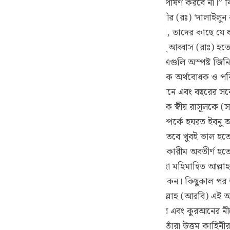
দান করবেন যে, সে কোন মুসলমানদের প্রতি হিংসা পোষণ করবে না।” কিন
guês
স্ত সনদ অগ্রাহ্য ও পরিত্যাজ্য। ইমাম বায়হাকীর (রঃ) ‘দালাইলুন নুবুও
ий
 করতে শুনে তখন তারা মুসলমান হয়ে যায়। কেননা, তাদের কাছে যে ধর্
 (রঃ), আবু সা’লিহ (রঃ) হতে এবং তিনি হযরত ইবনু আব্বাস (রাঃ) হতে
াব অর্থাৎ কুরআন কারীমের আয়াতগুলি সুস্পষ্ট। এগুলি অস্পষ্ট জিনিষ
ไทย
ব্যবহৃত হয়েছে। যেহেতু আরবী ভাষা অত্যন্ত ব্যাপক অর্থবোধক ও পরিপূর
e
 দৌত্যকার্যের মাধ্যমে সারা বিশ্বের সর্বোত্তম স্থানে এবং বছরের সর্
বাসী একে ভালভাবে জানতে ও বুঝতে পারে।আল্লাহ পাক স্বীয় রাসূলকে (
 বর্ণনা করি।’ এই আয়াত অবতীর্ণ হওয়ার কারণ সম্পর্কে হযরত ইবনু 
中文
াদের কাছে কোন ঘটনা বা কাহিনী বর্ণনা করতেন (তবে খুবই ভাল হতো
 অন্য এক বর্ণনায় আছে যে, কিছু কাল ধরে কুরআন কারীম অবতীর্ণ হতে
u
াদের সামনে কোন ঘটনার বর্ণনা দিতেন!” তখন মহা মহিমান্বিত আল্ল
ol
হ (সঃ) তাঁদের সামনে আয়াতসমূহ বরাবর পাঠ করতে থাকেন। কিছুকাল প
ili
কাহিনী বর্ণনা করতেন!” তখন মহা মহিমান্বিত আল্লাহ (আরবি) এই আয
 “হে আল্লাহর রাসূল (সঃ)! হাদীস বা কথার উপরে এবং কুরআনের নীচ
Việt
অবতীর্ণ করেনঃ (আরবি) এই আয়াতগুলি। সুতরাং তাঁরা উত্তম কাহিনীর 