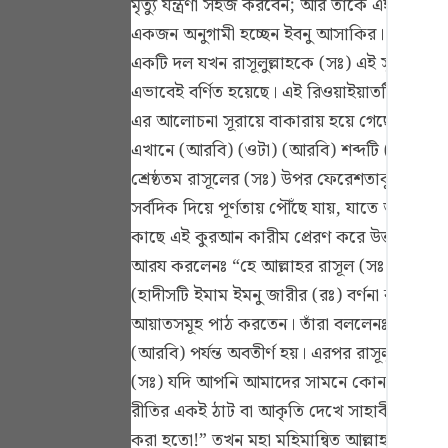
মৃত্যু যন্ত্রণা সহজ করবেন; আর তাকে এই শক্তি 
Portu
একজন অনুগামী হচ্ছেন ইবনু আসাকির। কিন্তু তারও সম
русск
একটি দল যখন রাসূলুল্লাহকে (সঃ) এই সূরাটি পাঠ
এভাবেই বর্ণিত হয়েছে। এই রিওয়াইয়াতটি কালবী
Shqip
এর আলোচনা সূরায়ে বাকারায় হয়ে গেছে। এই কিত
ภาษา
এখানে (আরবি) (ওটা) (আরবি) শব্দটি (এটা) অর্থে 
Türkç
শ্রেষ্ঠতম রাসূলের (সঃ) উপর ফেরেশতাকুল শিরোমণির
সর্বদিক দিয়ে পূর্ণতায় পৌঁছে যায়, যাতে আরব
اردو
কাছে এই কুরআন কারীম প্রেরণ করে উত্তম কাহিনী
简体
আরয করলেনঃ “হে আল্লাহর রাসূল (সঃ)! যদি আম
(হাদীসটি ইমাম ইমনু জারীর (রঃ) বর্ণনা করেছেন)
Melay
আয়াতসমূহ পাঠ করতেন। তাঁরা বললেনঃ “যদি আম
Españ
(আরবি) পর্যন্ত অবতীর্ণ হয়। এরপর রাসূলুল্লা
Kiswah
(সঃ) যদি আপনি আমাদের সামনে কোন ইতিহাস বা 
রীতির একই ঠাট বা আকৃতি দেখে সাহাবীগণ বলেনঃ
Tiếng 
করা হতো!” তখন মহা মহিমান্বিত আল্লাহ তাআ’লা 