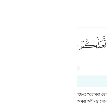
a Lugha
Ingia
h
ﲝ
ﲞ
ﲟ
ف
Majid
Tafsir Abu Bakr Zakaria
Tafsir Ahsanul Bayaan
is
esia
no
'ব (রাঃ) হতে বর্ণিত আছে যে, রাসূলুল্লাহ (সঃ) বলেছেনঃ “তোমরা 
রবে বা নিজের পরিবারের লোকদেরকে এটা শিখাবে অথবা অধীনস্থ লোক