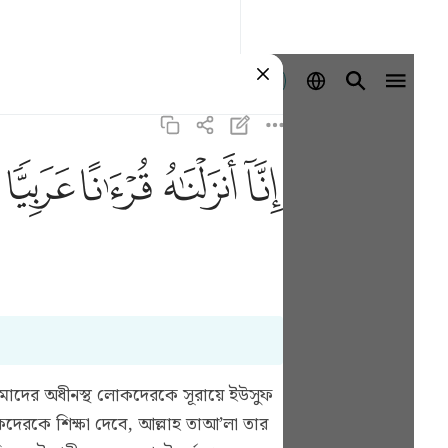
Ingia
ﲙ
ﲚ
ﲛ
ﲜ
তোমাদের অধীনস্থ লোকদেরকে সূরায়ে ইউসুফ
দেরকে শিক্ষা দেবে, আল্লাহ তাআ’লা তার