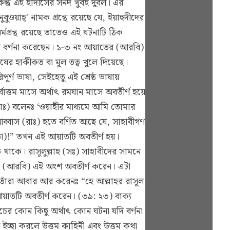
্তু এই হাদীসের সনদ খুবই দুর্বল। এর
য়াহ্' নামক গ্রন্থে রয়েছে যে, ইয়াহুদীদের
মগ্রন্থ রয়েছে তাতেও এই ঘটনাটি ঠিক
 বর্ণনা করেছেন।
১-৩ নং আয়াতের
(আরবি)
ের হাকীকত বা মূল তত্ব খুলে দিয়েছে।
্ণ ভাষা, সেইহেতু এই শ্রেষ্ঠ ভাষায়
বোত্তম মাসে অর্থাৎ রমযান মাসে অবতীর্ণ হয়ে
সাঃ) বলেনঃ ‘ওয়াহীর মাধ্যমে আমি তোমার
আব্বাস (রাঃ) হতে বর্ণিত আছে যে, সাহাবীগণ
)!” তখন এই আয়াতটি অবতীর্ণ হয়।
 থাকে। রাসূলুল্লাহ (সঃ) সাহাবীদের সামনে
াহ (আরবি) এই অংশ অবতীর্ণ করেন। এটা
র তাঁরা আবার আর করেনঃ “হে আল্লাহর রাসূল
়াতটি অবতীর্ণ করেন। (৩৯: ২৩) বাক্য
ের কোন কিছু অর্থাৎ কোন ঘটনা যদি বর্ণনা
ইচ্ছা করলে উত্তম কাহিনী এবং উত্তম কথা