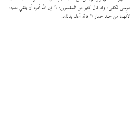
موسى لكفى،
وقد قال كثير من المفسرين:
\
" إن الله أمره أن يلقي نعليه،
لأنهما من جلد حمار \"
فالله أعلم بذلك.