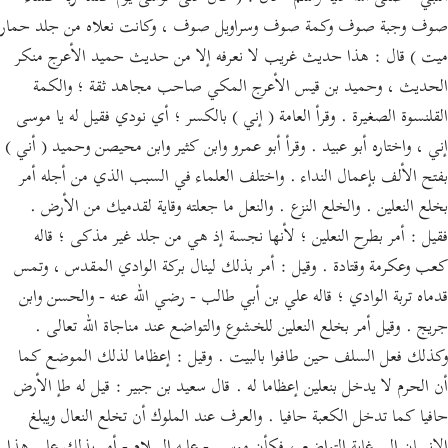
صوف وجبة صوف وكمة صوف وسراويل صوف ، وكانت نعلاه من جلد حمار
ميت ) قال : هذا حديث غريب لا نعرفه إلا من حديث حميد الأعرج منكر
الحديث ، وحميد بن قيس الأعرج المكي صاحب مجاهد ثقة ؛ والكمة
القلنسوة الصغيرة . وقرأ العامة ( إني ) بالكسر ؛ أي نودي فقيل له يا موسى
إني ، واختاره أبو عبيد . وقرأ أبو عمرو وابن كثير وابن محيصن وحميد ( أني )
بفتح الألف بإعمال النداء . واختلف العلماء في السبب الذي من أجله أمر
بخلع النعلين . والخلع النزع . والنعل ما جعلته وقاية لقدميك من الأرض .
فقيل : أمر بطرح النعلين ؛ لأنها نجسة إذ هي من جلد غير مذكى ؛ قاله
كعب وعكرمة وقتادة . وقيل : أمر بذلك لينال بركة الوادي المقدس ، وتمس
قدماه تربة الوادي ؛ قاله علي بن أبي طالب - رضي الله عنه - والحسن وابن
جريج . وقيل أمر بخلع النعلين للخشوع والتواضع عند مناجاة الله تعالى .
وكذلك فعل السلف حين طافوا بالبيت . وقيل : إعظاما لذلك الموضع كما
أن الحرم لا يدخل بنعلين إعظاما له . قال سعيد بن جبير : قيل له طإ الأرض
حافيا كما تدخل الكعبة حافيا . والعرف عند الملوك أن تخلع النعال ويبلغ