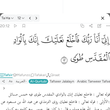
Tafsir: Ta Ha 20:12
Ta Ha
12
Ingia
20:12
اني انا ربك فاخلع نعليك انك بالواد المقدس طوى ١٢
ﲺ
ﲻ
ﲼ
ﲽ
ﲾ
ﲿ
ﳀ
إِنِّىٓ أَنَا۠ رَبُّكَ فَٱخْلَعْ نَعْلَيْكَ ۖ إِنَّكَ بِٱلْوَادِ ٱلْمُقَدَّسِ طُوًۭى ١٢
ﳁ
ﳂ
ﳃ
Tafsir
Mafunzo
Tafakari
Qiraat
العربية
Al-Qurtubi
Tafseer Jalalayn
Arabic Tanweer Tafs
Aa
قوله تعالى : فاخلع نعليك إنك بالوادي المقدس طوى فيه خمس مسائل
:الأولى : قوله تعالى : فاخلع نعليك روى الترمذي عن عبد الله بن مسعود عن
النبي - صلى الله عليه وسلم - قال : ( كان على موسى يوم كلمه ربه كساء