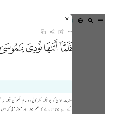
Ingia
ﲵ
ﲶ
ﲷ
ﲸ
حضرت موسیٰ کو جو آگ نظر آئی وہ عام قسم کی آگ نہ ت
کے لیے جوتا اتارنے کا حکم ہوا۔ پھر آواز آئی کہ ا