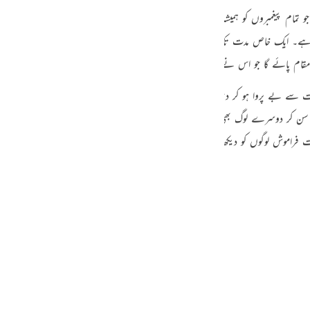
guês
ام پیغمبروں کو ہمیشہ تعلیم کی گئی ہے۔ یعنی ایک خدا کو معبود بنانا۔ اسی کی عبادت کرن
ий
نیا ہے۔ ایک خاص مدت تک کے لیے خدا نے حقیقتوں کو غیب میں چھپا دیا ہے۔ قیامت می
م پائے گا جو اس نے موجودہ دنیا میں کیا تھا۔
ไทย
خرت سے بے پروا ہو کر دنیا کے راستوں میںچل پڑتا ہے تو وہ اپنے اس فعل کو حق بج
سن کر دوسرے لوگ بھی آخرت سے غافل ہوجاتے ہیں۔ ایسی حالت میں مومن کو اپن
e
فراموش لوگوں کو دیکھ کر ان سے متاثر ہوجائے۔ یا ان کی خوب صورت باتوں کے فریب می
中文
u
ol
ili
Việt