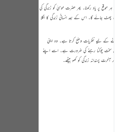
Portu
ا۔ اسی کو ہر موقع پر یاد رکھنا۔ پھر حضرت موسیٰ کو زندگی کی
русск
ں یہ پردہ پھٹ جائے گا۔ اس کے بعد انسانی زندگی کا اگلا
Shqip
ภาษา
انب ثابت کرنے کے لیے نظریات وضع کرتا ہے۔ وہ اپنی
ے بارے میں سخت چوکنّا رہنے کی ضرورت ہے۔ اسے اپنے
Türkç
ں آکر آخرت پسندانہ زندگی کو کھو بیٹھے۔
اردو
简体
Melay
Españ
Kiswah
Tiếng 