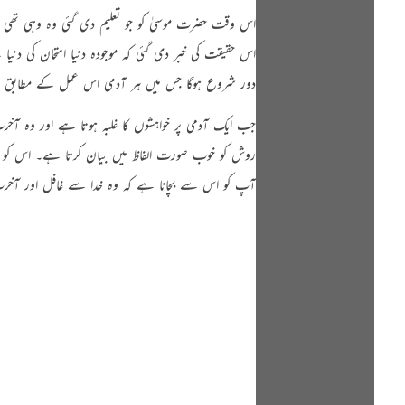
اس وقت حضرت موسیٰ کو جو تعلیم دی گئی وہ وہی تھی جو تم
اس حقیقت کی خبر دی گئی کہ موجودہ دنیا امتحان کی د
دور شروع ہوگا جس میں ہر آدمی اس عمل کے مطابق مقا
جب ایک آدمی پر خواہشوں کا غلبہ ہوتا ہے اور وہ آ
روش کو خوب صورت الفاظ میں بیان کرتا ہے۔ اس کو 
آپ کو اس سے بچانا ہے کہ وہ خدا سے غافل اور آخرت 