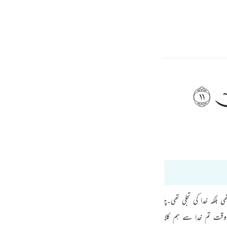
a Lugha
Ingia
h
ﲹ
ف
Tafsir Ibn Kathir
Bayan Ul Quran
is
esia
no
ھی بلکہ خدا کی تجلی تھی۔چنانچہ جب وہ وہاں پہنچے تو انھیں احساس دلایا گیا کہ وہ اس 
س وقت تم خدا سے ہم کلام ہو اور خدا نے تم کو اپنی پیغمبری کے لیے چنا ہے۔