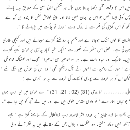
میں اس کا وقت مخفی رکھنا چاہتا ہوں تاکہ ہر متنفس اپنی سعی کے مطابق بدلہ پائے۔
پس کوئی ایسا شخص جو اس پر ایمان نہیں لاتا اور اپنی خواہش نفس کا بندہ بن گیا ہے
تجھ کو اس گھڑی کی فکر سے نہ روک دے ‘ ورنہ تو ہلاکت میں پڑجائے گا “۔
انسان کا خون خشک ہوجاتا ہے اور جسم پر رونگٹے کھڑے ہوجاتے ہیں اور کپکپی طاری
ہوجاتی ہے۔ محض اس منظر کے تصور سے ‘ ایک غیر آباد پہاڑی پر موسیٰ اکیلے کھڑے
ہیں۔ تاریک اور سیاہ رات ہے۔ ہر سو اندھیرا ہی اندھیرا ‘ عجیب اور خوفناک خاموشی
ہے ‘ طور کے دامن سے انہوں نے آگ دیکھی تھی ‘ وہ اس کی تلاش میں نکلے تھے ‘
لیکن ان کو ہر طرف سے پوری کائنات کی طرف سے یہ ندا آرہی ہے :
انی۔۔۔۔۔۔۔۔۔۔ لما یوحی (31) (02 : 21۔ 31) ” اے موسیٰ میں تیرا رب ہوں
‘ جو تیاں اتار دے ‘ تو وادی مقدس طوی میں ہے اور میں نے تجھ کو چن لیا ہے “۔
یہ چھوٹا سا ذرہ ناچیز ‘ یہ محدود بشر لامحدود رب ذوالجلال کے سامنے کھڑا ہے ‘ جسے
آنکھ نہیں دیکھ سکتی۔ وہ عظمت و جلال جس کے مقابلے میں یہ نظر آنے والی