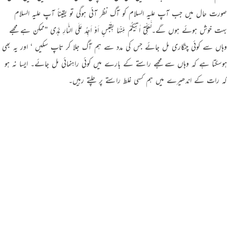
صورت حال میں جب آپ علیہ السلام کو آگ نظر آئی ہوگی تو یقیناً آپ علیہ السلام
بہت خوش ہوئے ہوں گے۔لَّعَلِّیْٓ اٰتِیْکُمْ مِّنْہَا بِقَبَسٍ اَوْ اَجِدُ عَلَی النَّارِ ہُدًی ”ممکن ہے مجھے
وہاں سے کوئی چنگاری مل جائے جس کی مدد سے ہم آگ جلا کر تاپ سکیں ‘ اور یہ بھی
ہوسکتا ہے کہ وہاں سے مجھے راستے کے بارے میں کوئی راہنمائی مل جائے۔ ایسا نہ ہو
کہ رات کے اندھیرے میں ہم کسی غلط راستے پر چلتے رہیں۔