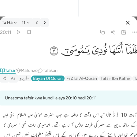
Tafsir: Ta Ha 20:11
Ta Ha
11
Ingia
20:11
فلما اتاها نودي يا موسى ١١
ﲵ
ﲶ
ﲷ
ﲸ
ﲹ
فَلَمَّآ أَتَىٰهَا نُودِىَ يَـٰمُوسَىٰٓ ١١
Tafsir
Mafunzo
Tafakari
اردو
Bayan Ul Quran
Fi Zilal Al-Quran
Tafsir Ibn Kathir
T
Aa
Unasoma tafsir kwa kundi la aya 20:10 hadi 20:11
آیت 10 اِذْ رَاٰ نَارًا ”یہ اس وقت کا واقعہ ہے جب حضرت موسیٰ علیہ السلام اپنی اہلیہ
کے ساتھ مدین سے مصر کی طرف واپس آ رہے تھے۔ اندھیری رات تھی ‘ سردی کا
موسم تھا اور راستے کے بارے میں بھی ان کے پاس یقینی معلومات نہیں تھیں۔ اس