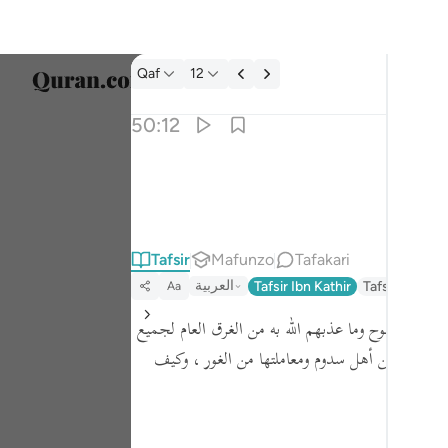
Tafsir: Qaf 50:12
Qaf
12
Chagu
50:12
Englis
كذبت قبلهم قوم نوح واصحاب الرس وثمود ١٢
العربية
ذَّبَتْ قَبْلَهُمْ قَوْمُ نُوحٍۢ وَأَصْحَـٰبُ ٱلرَّسِّ وَثَمُودُ ١٢
বাংলা
Tafsir
Mafunzo
Tafakari
ارسی
العربية
Tafsir Ibn Kathir
Tafseer Jalal
Aa
França
 ، كقوم نوح وما عذبهم الله به من الغرق العام لجميع
Indon
ث إليهم من أهل سدوم ومعاملتها من الغور ، وكيف
Italia
Dutch