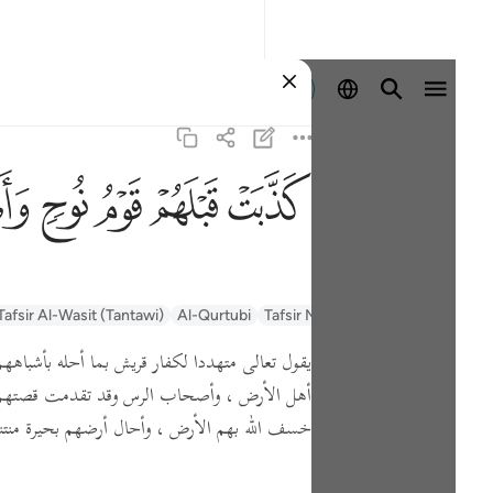
Ingia
ﲫ
ﲬ
ﲭ
ﲮ
ﲯ
السعدي Al-Sa'di
Tafsir Muyassar
Al-Qurtubi
Tafsir Al-Wasit (Tantawi)
يقول تعالى متهددا لكفار قريش بما أحله بأشباههم 
أهل الأرض ، وأصحاب الرس وقد تقدمت قصتهم
خسف الله بهم الأرض ، وأحال أرضهم بحيرة منتنة