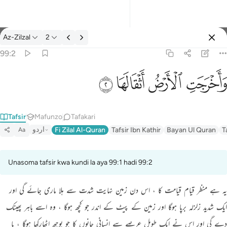
Tafsir: Az-Zilzal 99:2
Az-Zilzal
2
Ingia
99:2
واخرجت الارض اثقالها ٢
ﱺ
ﱻ
ﱼ
ﱽ
وَأَخْرَجَتِ ٱلْأَرْضُ أَثْقَالَهَا ٢
Tafsir
Mafunzo
Tafakari
اردو
Fi Zilal Al-Quran
Tafsir Ibn Kathir
Bayan Ul Quran
T
Aa
Unasoma tafsir kwa kundi la aya 99:1 hadi 99:2
یہ ہے منظر قیام قیامت کا ، اس دن زمین نہایت شدت سے ہلا ماری جائے گی اور
ایک شدید زلزلہ برپا ہوگا اور زمین کے پیٹ کے اندر جو کچھ ہوگا ، وہ اسے باہر پھینک
دے گی اور اس نے ایک طویل عرصے سے انسانی جانوں کا جو بوجھ اٹھارکھا ہوگا ، یا