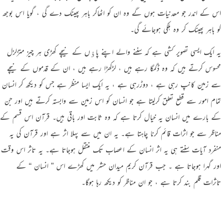
اس کے اندر جو معدنیات ہوں گے وہ ان کو اٹھاکر باہر پھینک دے گی ، گویا اس بوجھ
کو باہر پھینک کر وہ ہلکی ہوجائے گی۔
یہ ایک ایسی تصویر کشی ہے کہ سننے والے اپنے پاﺅں کے نیچے کھڑی ہر چیز متزلزل
محسوس کرتے ہیں کہ وہ ڈگمگا رہے ہیں ، لڑکھڑا رہے ہیں ، ان کے قدموں کے نیچے
سے زمین کانپ رہی ہے ، دوڑرہی ہے ، یہ ایک ایسا منظر ہے جس کو دیکھ کر انسان
تمام امور سے قطع تعلق کرلیتا ہے جو انسان کو اس زمین سے وابستہ کرتے ہیں اور جن
کے بارے میں انسان یہ خیال کرتا ہے کہ وہ ثابت اور باقی ہیں۔ قرآن اس قسم کے
مناظر سے جو اثرات قائم کرنا چاہتا ہے۔ یہ ان میں سے پہلا اثر ہے اور قرآن کی یہ
منفرد آیات سنتے ہی یہ اثر انسان کے اعصاب تک منتقل ہوجاتا ہے۔ یہ تاثر اس وقت
اور گہرا ہوجاتا ہے ۔ جب قرآن کریم میدان حشر میں کھڑے اس ” انسان “ کے
تاثرات قلم بند کرتا ہے ، جو ان مناظر کو دیکھ رہا ہوگا۔