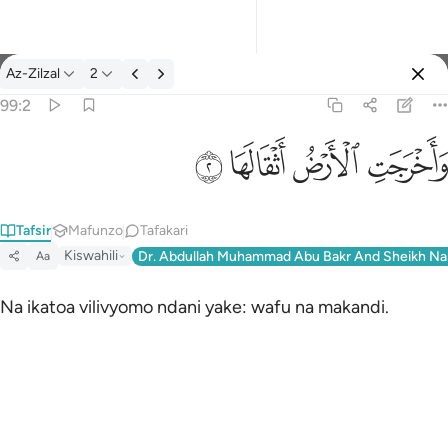
Tafsir: Az-Zilzal 99:2
Az-Zilzal
2
Ingia
99:2
واخرجت الارض اثقالها ٢
ﱺ
ﱻ
ﱼ
ﱽ
وَأَخْرَجَتِ ٱلْأَرْضُ أَثْقَالَهَا ٢
Tafsir
Mafunzo
Tafakari
Kiswahili
Dr. Abdullah Muhammad Abu Bakr And Sheikh Na
Aa
Na ikatoa vilivyomo ndani yake: wafu na makandi.