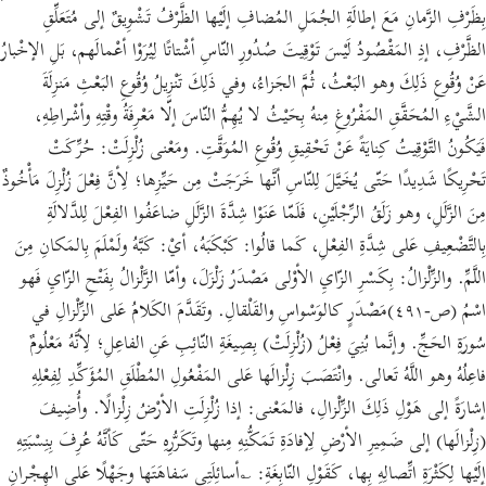
بِظَرْفِ الزَّمانِ مَعَ إطالَةِ الجُمَلِ المُضافِ إلَيْها الظَّرْفُ تَشْوِيقٌ إلى مُتَعَلِّقِ
الظَّرْفِ، إذِ المَقْصُودُ لَيْسَ تَوْقِيتَ صُدُورِ النّاسِ أشْتاتًا لِيُرَوْا أعْمالَهم، بَلِ الإخْبارُ
عَنْ وُقُوعِ ذَلِكَ وهو البَعْثُ، ثُمَّ الجَزاءُ، وفي ذَلِكَ تَنْزِيلُ وُقُوعِ البَعْثِ مَنزِلَةَ
الشَّيْءِ المُحَقَّقِ المَفْرُوغِ مِنهُ بِحَيْثُ لا يُهِمُّ النّاسَ إلّا مَعْرِفَةُ وقْتِهِ وأشْراطِهِ،
فَيَكُونُ التَّوْقِيتُ كِنايَةً عَنْ تَحْقِيقِ وُقُوعِ المُوَقَّتِ. ومَعْنى زُلْزِلَتْ: حُرِّكَتْ
تَحْرِيكًا شَدِيدًا حَتّى يُخَيَّلَ لِلنّاسِ أنَّها خَرَجَتْ مِن حَيِّزِها؛ لِأنَّ فِعْلَ زُلْزِلَ مَأْخُوذٌ
مِنَ الزَّلَلِ، وهو زَلَقُ الرِّجْلَيْنِ، فَلَمّا عَنَوْا شِدَّةَ الزَّلَلِ ضاعَفُوا الفِعْلَ لِلدَّلالَةِ
بِالتَّضْعِيفِ عَلى شِدَّةِ الفِعْلِ، كَما قالُوا: كَبْكَبَهُ، أيْ: كَبَّهُ ولَمْلَمَ بِالمَكانِ مِنَ
اللَّمِّ. والزِّلْزالُ: بِكَسْرِ الزّايِ الأوْلى مَصْدَرُ زَلْزَلَ، وأمّا الزَّلْزالُ بِفَتْحِ الزّايِ فَهو
اسْمُ (ص-٤٩١)مَصْدَرٍ كالوَسْواسِ والقَلْقالِ. وتَقَدَّمَ الكَلامُ عَلى الزِّلْزالِ في
سُورَةِ الحَجِّ. وإنَّما بُنِيَ فِعْلُ (زُلْزِلَتْ) بِصِيغَةِ النّائِبِ عَنِ الفاعِلِ؛ لِأنَّهُ مَعْلُومٌ
فاعِلُهُ وهو اللَّهُ تَعالى. وانْتَصَبَ زِلْزالَها عَلى المَفْعُولِ المُطْلَقِ المُؤَكِّدِ لِفِعْلِهِ
إشارَةً إلى هَوْلِ ذَلِكَ الزِّلْزالِ، فالمَعْنى: إذا زُلْزِلَتِ الأرْضُ زِلْزالًا. وأُضِيفَ
(زِلْزالَها) إلى ضَمِيرِ الأرْضِ لِإفادَةِ تَمَكُّنِهِ مِنها وتَكَرُّرِهِ حَتّى كَأنَّهُ عُرِفَ بِنِسْبَتِهِ
إلَيْها لِكَثْرَةِ اتِّصالِهِ بِها، كَقَوْلِ النّابِغَةِ: ؎أسائِلَتِي سَفاهَتَها وجَهْلًا عَلى الهِجْرانِ