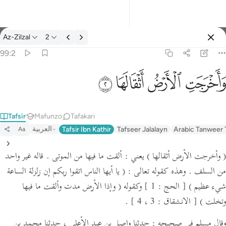
Tafsir: Az-Zilzal 99:2
Az-Zilzal
2
Ingia
99:2
واخرجت الارض اثقالها ٢
ﱺ
ﱻ
ﱼ
ﱽ
وَأَخْرَجَتِ ٱلْأَرْضُ أَثْقَالَهَا ٢
Tafsir
Mafunzo
Tafakari
العربية
Tafsir Ibn Kathir
Tafseer Jalalayn
Arabic Tanweer 
Aa
( وأخرجت الأرض أثقالها )
يعني : ألقت ما فيها من الموتى . قاله غير واحد
من السلف .
وهذه كقوله تعالى :
( يا أيها الناس اتقوا ربكم إن زلزلة الساعة
شيء عظيم )
[ الحج : 1 ]
وكقوله
( وإذا الأرض مدت وألقت ما فيها
وتخلت )
[ الانشقاق : 3 ، 4 ]
.
وقال مسلم في صحيحه : حدثنا واصل بن عبد الأعلى ، حدثنا محمد بن