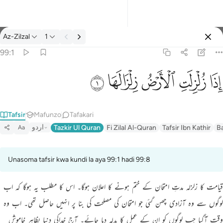
Tafsir: Az-Zilzal 99:1
Az-Zilzal
1
Ingia
99:1
اذا زلزلت الارض زلزالها ١
ﱵ
ﱶ
ﱷ
ﱸ
ﱹ
إِذَا زُلْزِلَتِ ٱلْأَرْضُ زِلْزَالَهَا ١
Tafsir
Mafunzo
Tafakari
اردو
Tazkir Ul Quran
Fi Zilal Al-Quran
Tafsir Ibn Kathir
B
Aa
Unasoma tafsir kwa kundi la aya 99:1 hadi 99:8
قیامت کا زلزلہ مدتِ امتحان کے ختم ہونے کا اعلان ہوگا۔ اس کا مطلب یہ ہوگا کہ اب
لوگوں سے وہ آزادی چھن گئی جو امتحان کی مصلحت کی بنا پر انہیں حاصل تھی۔ اب وہ
وقت آگیا جب لوگوں کو ان کے عمل کا بدلہ دیا جائے۔ آج خداکی دنیا بظاہر خاموش