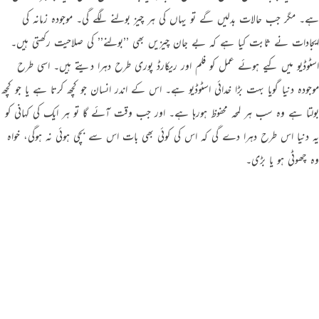
ہے۔ مگر جب حالات بدلیں گے تو یہاں کی ہر چیز بولنے لگے گی۔ موجودہ زمانہ کی
ایجادات نے ثابت کیا ہے کہ بے جان چیزیں بھی ’’بولنے’’ کی صلاحیت رکھتی ہیں۔
اسٹوڈیو میں کیے ہوئے عمل کو فلم اور ریکارڈ پوری طرح دہرا دیتے ہیں۔ اسی طرح
موجودہ دنیا گویا بہت بڑا خدائی اسٹوڈیو ہے۔ اس کے اندر انسان جو کچھ کرتا ہے یا جو کچھ
بولتا ہے وہ سب ہر لمحہ محفوظ ہورہا ہے۔ اور جب وقت آئے گا تو ہر ایک کی کہانی کو
یہ دنیا اس طرح دہرا دے گی کہ اس کی کوئی بھی بات اس سے بچی ہوئی نہ ہوگی، خواہ
وہ چھوٹی ہو یا بڑی۔