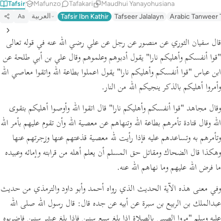
Tafsir
Mafunzo
Tafakari
Maudhui Yanayohusiana
العربية
Tafsir Ibn Kathir
Tafseer Jalalayn
Arabic Tanweer 
Aa
قال سفيان الثوري عن منصور عن رجل عن علي رضي الله عنه في قوله تعالى
"قوا أنفسكم وأهليكم نارا"
يقول أدبوهم وعلموهم وقال علي بن أبي طلحة عن
ابن عباس
"قوا أنفسكم وأهليكم نارا"
يقول اعملوا بطاعة الله واتقوا معاصي الله
وأمروا أهليكم بالذكر ينجيكم الله من النار.
وقال مجاهد
"قوا أنفسكم وأهليكم نارا"
قال اتقوا الله وأوصوا أهليكم بتقوى
الله وقال قتادة تأمرهم بطاعة الله وتنهاهم عن معصية الله وأن تقوم عليهم بأمر الله
وتأمرهم به وتساعدهم عليه فإذا رأيت لله معصية قذعتهم عنها وزجرتهم عنها
وهكذا قال الضحاك ومقاتل حق المسلم أن يعلم أهله من قرابته وإمائه وعبيده
ما فرض الله عليهم وما نهاهم الله عنه.
وفي معنى هذه الآية الحديث الذي رواه أحمد وأبو داود والترمذي من حديث
عبدالملك بن الربيع بن سبرة عن أبيه عن جده قال: قال رسول الله صلى الله
عليه وسلم
"مروا الصبي بالصلاة إذا بلغ سبع سنين فإذا بلغ عشر سنين فاضربوه