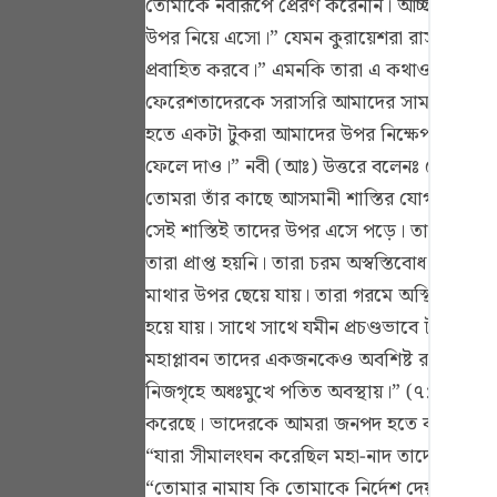
তোমাকে নবীরূপে প্রেরণ করেননি। আচ্ছা, তুমি
Portu
উপর নিয়ে এসো।” যেমন কুরায়েশরা রাসূলুল্লাহ
русск
প্রবাহিত করবে।” এমনকি তারা এ কথাও বলেছিল
ফেরেশতাদেরকে সরাসরি আমাদের সামনে নিয়ে আস
Shqip
হতে একটা টুকরা আমাদের উপর নিক্ষেপ কর।” অ
ภาษา
ফেলে দাও।” নবী (আঃ) উত্তরে বলেনঃ তোমরা য
Türkç
তোমরা তাঁর কাছে আসমানী শাস্তির যোগ্য হয়ে থ
সেই শাস্তিই তাদের উপর এসে পড়ে। তারা কঠিন গ
اردو
তারা প্রাপ্ত হয়নি। তারা চরম অস্বস্তিবোধ ক
简体
মাথার উপর ছেয়ে যায়। তারা গরমে অস্থির হয়ে
হয়ে যায়। সাথে সাথে যমীন প্রচণ্ডভাবে টান দি
Melay
মহাপ্লাবন তাদের একজনকেও অবশিষ্ট রাখেনি। সূর
Españ
নিজগৃহে অধঃমুখে পতিত অবস্থায়।” (৭: ৭৮) এ
Kiswah
করেছে। ভাদেরকে আমরা জনপদ হতে বহিষ্কার করব
“যারা সীমালংঘন করেছিল মহা-নাদ তাদেরকে আঘা
Tiếng 
“তোমার নামায কি তোমাকে নির্দেশ দেয় যে, আ