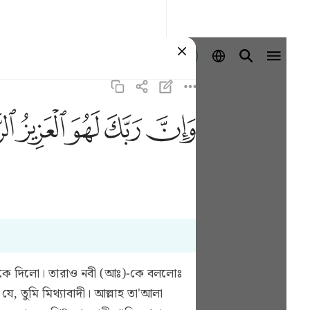
Ingia
ﱽ
ﱾ
ﱿ
ﲀ
ﲁ
নবীকে দিলো। তারাও নবী (আঃ)-কে বললোঃ
 তুমি মিথ্যাবাদী। আল্লাহ তা'আলা