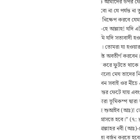
 যদি সত্যিই নবী হয়ে থাকো তবে আকাশের একটি খণ্ড আমাদের উপর ফ
guês
 (সঃ)-কে বলেছিলঃ “আমরা তোমার উপর ঈমান আনবো না যে পর্যন্ত না 
ий
ঃ “অথবা তুমি আকাশের একটা খণ্ড আমাদের উপর নিক্ষেপ করবে যেমন
বে।” অন্য এক আয়াতে রয়েছেঃ “তারা বলেছিল-হে আল্লাহ! যদি এট
নুরূপভাবে ঐ কাফির অজ্ঞ লোকেরা বলেছিলঃ “তুমি যদি সত্যবাদী
ไทย
া কর আমার প্রতিপালক তা ভালরূপে অবগত আছেন। তোমরা যা হওয়ার
e
াকো তবে তিনি অনতিবিলম্বে তোমাদের উপর ঐ শাস্তি অবতীর্ণ করবেন। শ
রম অনুভব করে। সাত দিন পর্যন্ত যমীন যেন টগবগ করে ফুটতে থাকে। কো
রতে থাকে। সাত দিন পর তারা দেখতে পায় যে, একখণ্ড কালো মেঘ তাদে
中文
 পড়েছিল। ঐ মেঘ দেখে তারা ওর নীচে বসে পড়ে। যখন সবাই ওর নীচে এ
তে শুরু করে এবং এমন ভীষণ শব্দ করে যে, তাদের অন্তর ফেটে যায় এব
u
ায়ে আ’রাফে রয়েছেঃ (আরবি) অর্থাৎ “অতঃপর তারা ভূমিকম্প দ্বারা
ol
টা এই কারণে যে, তারা বলেছিলঃ(আরবি) অর্থাৎ “হে শুআইব (আঃ)! ত
ili
ই অথবা তোমাদেরকে আমাদের ধর্মাদর্শে ফিরে আসতে হবে।” (৭: ৮৮) 
ত করলো।” (১১:৬৭) এটা এই কারণে যে, তারা আল্লাহর নবী (আঃ)-কে
Việt
মাদের পিতৃপুরুষরা যার ইবাদত করতে আমাদেরকে তা বর্জন করতে হবে