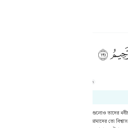
a Lugha
Ingia
h
ﲂ
ف
Majid
Tafsir Abu Bakr Zakaria
Tafsir Ahsanul Bayaan
is
esia
191
no
য় তাদের নবীকে যে উত্তর দিয়েছিল ঐ উত্তরই এই লোকগুলোও তাদের 
েই। তুমি তো আমাদের মতই একজন মানুষ। আর আমাদের তো বিশ্বাস যে,