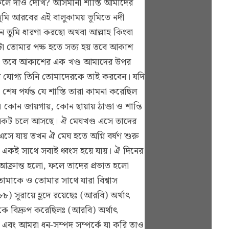
েলে দাও দেখি? আসমানী শাস্তি আমাদের
তুমি আরবের এই বালুকাময় ভূমিতে নদী
 তুমি ধারণা করছো অথবা আল্লাহ কিংবা
া তোমার পক্ষ হতে সত্য হয় তবে আকাশ
 হও তবে আকাশের এক খণ্ড আমাদের উপর
 যোগ্য তিনি তোমাদেরকে তাই করবেন। যদি
েষ পর্যন্ত যে শাস্তি তারা কামনা করেছিল
ন জায়গায়, কোন ছায়ায় ঠাণ্ডা ও শান্তি
র নিকট চলে আসছে। ঐ মেঘখণ্ড এসে তাদের
সে যায় তখন ঐ মেঘ হতে অগ্নি বর্ষণ শুরু
ং একই সাথে সবাই ধ্বংস হয়ে যায়। ঐ দিনের
 আক্রান্ত হলো, ফলে তাদের প্রভাত হলো
োমাকে ও তোমার সাথে যারা বিশ্বাস
সূরায়ে হূদে রয়েছেঃ (আরবি) অর্থাৎ
 বিদ্রুপ করেছিলঃ (আরবি) অর্থাৎ
 এবং আমরা ধন-সম্পদ সম্পর্কে যা করি তাও