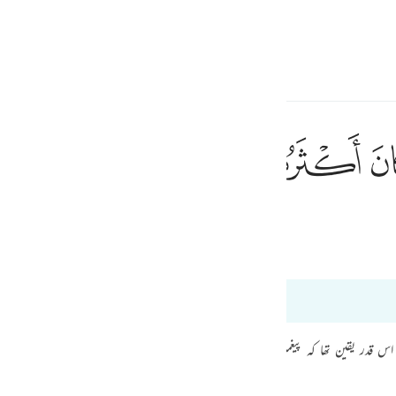
a Lugha
Ingia
h
ﱺ
ﱻ
ﱼ
إِ
ف
Tafsir Ibn Kathir
Bayan Ul Quran
is
esia
191
no
اس قدر یقین تھا کہ پیغمبر کی بات اس کو الٹی اور بے جوڑ معلوم ہوئی۔ اس نے کہا ک