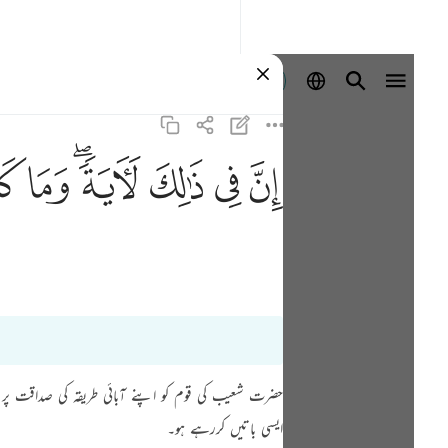
Ingia
ﱳ
ﱴ
ﱵ
ﱶﱷ
ﱸ
ﱹ
حضرت شعیب کی قوم کو اپنے آبائی طریقہ کی صداقت پر 
ایسی باتیں کررہے ہو۔