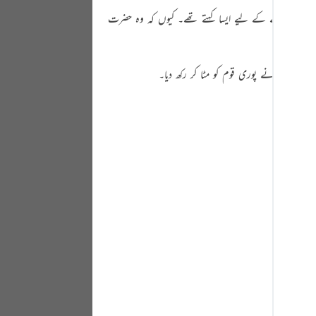
Portu
ت ثابت کرنے کے ليے ایسا کہتے تھے۔ کیوں کہ وہ حضرت
русск
Shqip
 برسی جس نے پوری قوم کو مٹا کر رکھ دیا۔
ภาษา
Türkç
اردو
简体
Melay
Españ
Kiswah
Tiếng 