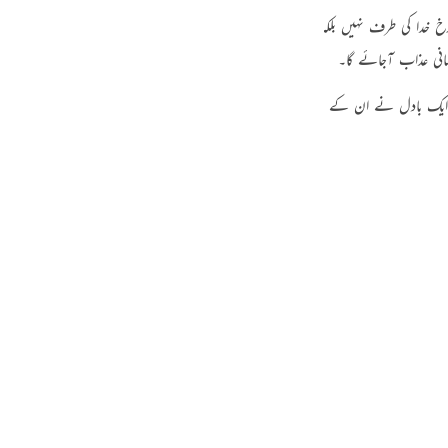
guês
س کا رخ خدا کی طرف نہیں بلکہ حضرت شعیب کی طرف تھا۔ وہ حضرت شعیب کو بے حقیق
ий
انی عذاب آجائے گا۔
 طرح ایک بادل نے ان کے اوپر سایہ کرلیا۔ پھر خداکے حکم سے اس کے اندر سے ایسی آگ
ไทย
e
中文
u
ol
ili
Việt