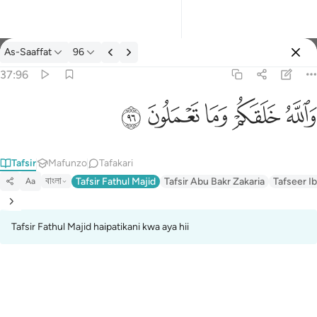
Tafsir: As-Saaffat 37:96
As-Saaffat
96
Ingia
37:96
والله خلقكم وما تعملون ٩٦
ﲨ
ﲧ
ﲦ
ﲥ
ﲤ
وَٱللَّهُ خَلَقَكُمْ وَمَا تَعْمَلُونَ ٩٦
Tafsir
Mafunzo
Tafakari
বাংলা
Tafsir Fathul Majid
Tafsir Abu Bakr Zakaria
Tafseer Ib
Aa
Tafsir Fathul Majid haipatikani kwa aya hii