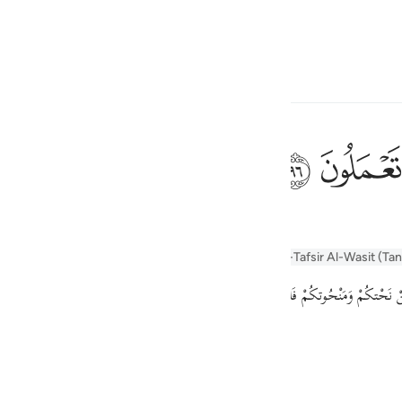
a Lugha
Ingia
h
ﲧ
ﲨ
ف
r Tafseer
Tafseer Al-Baghawi
Tafsir Al-Tabari
Al-Tafsir Al-Wasit (Ta
is
esia
no