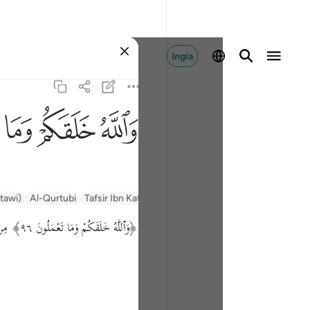
Ingia
ﲤ
ﲥ
ﲦ
ntawi)
Al-Qurtubi
Tafsir Ibn Kathir
Tafsir Muyassar
السعدي Al-Sa'di
﴿وَٱللَّهُ خَلَقَكُمۡ وَمَا تَعۡمَلُونَ ٩٦﴾ مِنْ نَحْتكُمْ وَمَنْحُوتكُمْ فَاعْبُدُوهُ وَحْده وَمَا مَصْدَرِيَّة وَقِيلَ مَوْصُولَة وَقِيلَ موصوفة