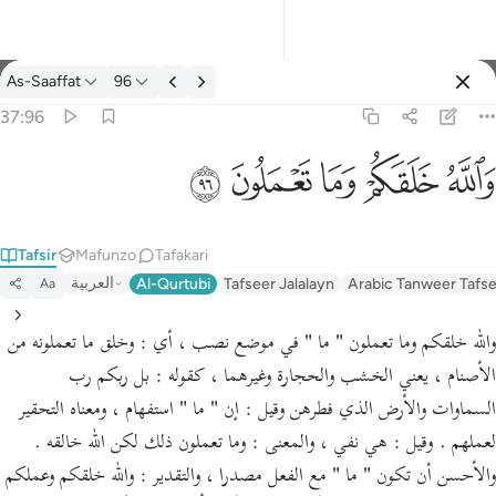
Tafsir: As-Saaffat 37:96
As-Saaffat
96
Ingia
37:96
والله خلقكم وما تعملون ٩٦
ﲤ
ﲥ
ﲦ
ﲧ
ﲨ
وَٱللَّهُ خَلَقَكُمْ وَمَا تَعْمَلُونَ ٩٦
Tafsir
Mafunzo
Tafakari
العربية
Al-Qurtubi
Tafseer Jalalayn
Arabic Tanweer Tafs
Aa
والله خلقكم وما تعملون " ما " في موضع نصب ، أي : وخلق ما تعملونه من
الأصنام ، يعني الخشب والحجارة وغيرهما ، كقوله : بل ربكم رب
السماوات والأرض الذي فطرهن وقيل : إن " ما " استفهام ، ومعناه التحقير
لعملهم . وقيل : هي نفي ، والمعنى : وما تعملون ذلك لكن الله خالقه .
والأحسن أن تكون " ما " مع الفعل مصدرا ، والتقدير : والله خلقكم وعملكم