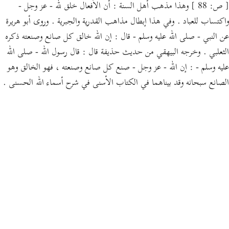
[ ص: 88 ] وهذا مذهب أهل السنة : أن الأفعال خلق لله - عز وجل -
واكتساب للعباد . وفي هذا إبطال مذاهب القدرية والجبرية . وروى أبو هريرة
عن النبي - صلى الله عليه وسلم - قال : إن الله خالق كل صانع وصنعته ذكره
الثعلبي . وخرجه البيهقي من حديث حذيفة قال : قال رسول الله - صلى الله
عليه وسلم - : إن الله - عز وجل - صنع كل صانع وصنعته ، فهو الخالق وهو
الصانع سبحانه وقد بيناهما في الكتاب الأسنى في شرح أسماء الله الحسنى .