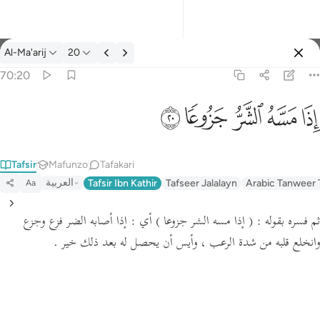
Tafsir: Al-Ma'arij 70:20
Al-Ma'arij
20
Ingia
70:20
اذا مسه الشر جزوعا ٢٠
ﱰ
ﱱ
ﱲ
ﱳ
ﱴ
إِذَا مَسَّهُ ٱلشَّرُّ جَزُوعًۭا ٢٠
Tafsir
Mafunzo
Tafakari
العربية
Tafsir Ibn Kathir
Tafseer Jalalayn
Arabic Tanweer 
Aa
ثم فسره بقوله :
( إذا مسه الشر جزوعا )
أي : إذا أصابه الضر فزع وجزع
وانخلع قلبه من شدة الرعب ، وأيس أن يحصل له بعد ذلك خير .