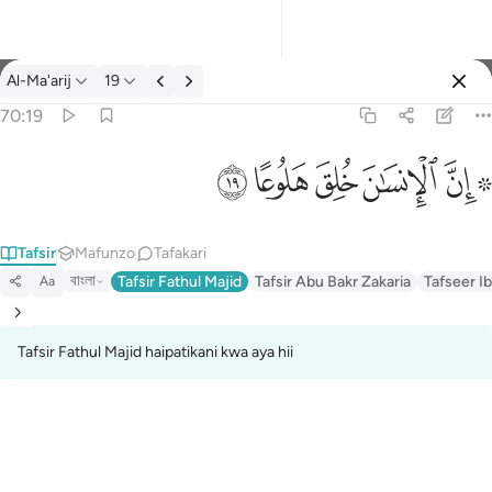
Tafsir: Al-Ma'arij 70:19
Al-Ma'arij
19
Ingia
70:19
۞ ان الانسان خلق هلوعا ١٩
ﱪ ﱫ
ﱬ
ﱭ
ﱮ
ﱯ
۞ إِنَّ ٱلْإِنسَـٰنَ خُلِقَ هَلُوعًا ١٩
Tafsir
Mafunzo
Tafakari
বাংলা
Tafsir Fathul Majid
Tafsir Abu Bakr Zakaria
Tafseer Ib
Aa
Tafsir Fathul Majid haipatikani kwa aya hii