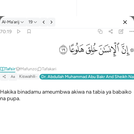
Tafsir: Al-Ma'arij 70:19
Al-Ma'arij
19
Ingia
70:19
۞ ان الانسان خلق هلوعا ١٩
ﱪ ﱫ
ﱬ
ﱭ
ﱮ
ﱯ
۞ إِنَّ ٱلْإِنسَـٰنَ خُلِقَ هَلُوعًا ١٩
Tafsir
Mafunzo
Tafakari
Kiswahili
Dr. Abdullah Muhammad Abu Bakr And Sheikh Na
Aa
Hakika binadamu ameumbwa akiwa na tabia ya babaiko
na pupa.