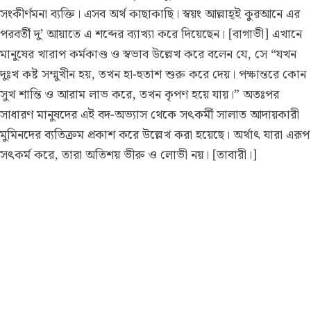
সংকীর্ণমনা ব্যক্তি। এসব অর্থ কাছাকাছি। স্বয়ং আল্লাহ্ই কুরআনে এর
পরবর্তী দু’ আয়াতে এ শব্দের ব্যাখ্যা করে দিয়েছেন। [বাগাভী] এখানে
মানুষের খারাপ কর্মকাণ্ড ও স্বভাব উল্লেখ করে বলেন যে, সে “যখন
দুঃখ কষ্ট সম্মুখীন হয়, তখন হা-হুতাশ শুরু করে দেয়। পক্ষান্তরে কোন
সুখ শান্তি ও আরাম লাভ করে, তখন কৃপণ হয়ে যায়।” অতঃপর
সাধারণ মানুষদের এই বদ-অভ্যাস থেকে সৎকর্মী সালাত আদায়কারী
মুমিনদের ব্যতিক্রম প্রকাশ করে উল্লেখ করা হয়েছে। অর্থাৎ যারা এরূপ
সৎকর্ম করে, তারা অতিশয় ভীরু ও লোভী নয়। [তাবারী।]