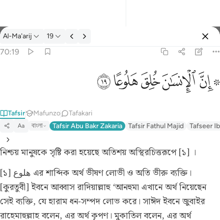
Tafsir: Al-Ma'arij 70:19
Al-Ma'arij
19
Ingia
70:19
۞ ان الانسان خلق هلوعا ١٩
ﱪ ﱫ
ﱬ
ﱭ
ﱮ
ﱯ
۞ إِنَّ ٱلْإِنسَـٰنَ خُلِقَ هَلُوعًا ١٩
Tafsir
Mafunzo
Tafakari
বাংলা
Tafsir Abu Bakr Zakaria
Tafsir Fathul Majid
Tafseer Ib
Aa
নিশ্চয় মানুষকে সৃষ্টি করা হয়েছে অতিশয় অস্থিরচিত্তরূপে [১] ।
[১] هلوع এর শাব্দিক অর্থ ভীষণ লোভী ও অতি ভীরু ব্যক্তি।
[কুরতুবী] ইবনে আব্বাস রাদিয়াল্লাহু ‘আনহুমা এখানে অর্থ নিয়েছেন
সেই ব্যক্তি, যে হারাম ধন-সম্পদ লোভ করে। সাঈদ ইবনে জুবাইর
রাহেমাহুল্লাহ বলেন, এর অর্থ কৃপণ। মুকাতিল বলেন, এর অর্থ