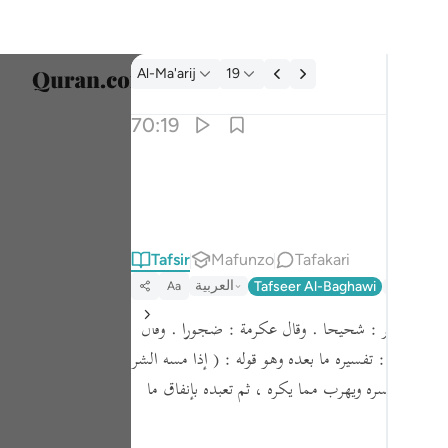
Tafsir: Al-Ma'arij 70:19
Al-Ma'arij
19
Chagu
70:19
Englis
۞ ان الانسان خلق هلوعا ١٩
العربية
۞ إِنَّ ٱلْإِنسَـٰنَ خُلِقَ هَلُوعًا ١٩
বাংলা
Tafsir
Mafunzo
Tafakari
ارسی
العربية
Tafseer Al-Baghawi
Tafseer J
Aa
França
د بن جبير :
شحيحا .
وقال عكرمة :
ضجورا .
وقال
Indon
ابن عباس :
تفسيره ما بعده وهو قوله :
( إذا مسه الشر
Italia
يحب ما يسره ويهرب مما يكره ، ثم تعبده بإنفاق ما
Dutch