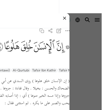
Ingia
ﱪ ﱫ
ﱬ
ﱭ
ﱮ
ﱯ
السعدي Al-Sa'di
Tafsir Muyassar
Tafsir Ibn Kathir
Al-Qurtubi
antawi)
( إن الإنسان خلق هلوعا )
روى السدي عن أبي ص
الضحاك والحسن :
بخيلا .
وقال قتادة :
جزوعا .
جزوعا وإذا مسه الخير منوعا )
أي : إذا أصابه الفق
يحب والصبر على ما يكره .
ثم استثنى فقال :