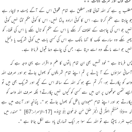
سخت لوگ اور کثرت دولت ٭٭
مطلب یہ ہے کہ اللہ تعالیٰ قادر مطلق ہے تمام مخلوق اس کے آگے پست و لاچار ہے
جو چاہتا ہے حکم کرتا ہے، اس کا کوئی ارادہ بدلتا نہیں، اس کا کوئی حکم ٹلتا نہیں کوئی
نہیں جو اس کی چاہت کے خلاف کر سکے یا اس کے حکم کو ٹال سکے یا اس کی قضاء کو
پھیر سکے وہ سارے ملک کا تنہا مالک ہے اس کی کسی بات میں کوئی شریک یا دخیل
نہیں جو اسے مانگے وہ اسے دیتا ہے، جس کی چاہے دعا قبول فرماتا ہے۔
پس فرماتا ہے
” خود تمہیں بھی ان تمام باتوں کا علم و اقرار ہے یہی وجہ ہے کہ
آسمانی سزاؤں کے آ پڑنے پر تم اپنے تمام شریکوں کو بھول جاتے ہو اور صرف اللہ
واحد کو پکارتے ہو، اگر تم سچے ہو کہ اللہ کے ساتھ اس کے کچھ اور شریک بھی ہیں تو
ایسے کٹھن موقعوں پر ان میں سے کسی کو کیوں نہیں پکارتے؟ بلکہ صرف اللہ واحد کو
پکارتے ہو اور اپنے تمام معبودان باطل کو بھول جاتے ہو “
۔ چنانچہ اور آیت میں ہے
کہ
«وَإِذَا مَسَّكُمُ الضُّرُّ فِي الْبَحْرِ ضَلَّ مَن تَدْعُونَ إِلَّا إِيَّاهُ»
[17-الإسراء:67]
‏
” سمندر میں
جب ضرر پہنچتا ہے تو اللہ کے سوا ہر ایک تمہاری یاد سے نکل جاتا ہے “
۔