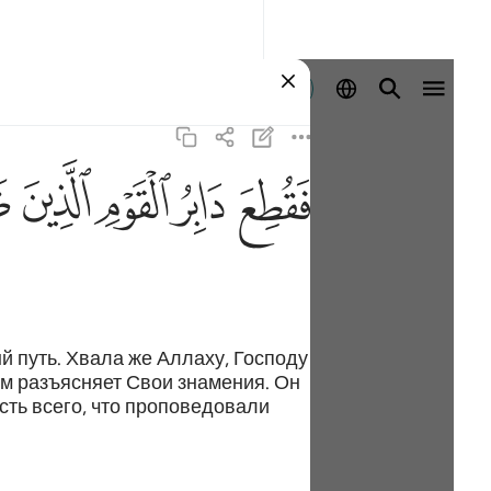
Ingia
ﱁ
ﱂ
ﱃ
ﱄ
ﱅ
 путь. Хвала же Аллаху, Господу
м разъясняет Свои знамения. Он
ть всего, что проповедовали