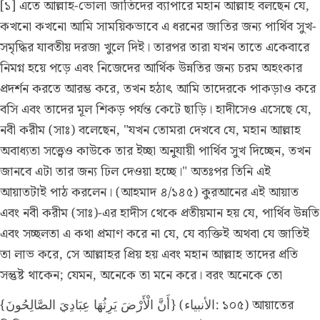
[১] এতে আল্লাহ-ভোলা জাতিদের ব্যাপারে মহান আল্লাহ বলছেন যে,
কখনো কখনো আমি সাময়িকভাবে এ ধরনের জাতির জন্য পার্থিব সুখ-
সমৃদ্ধির যাবতীয় দরজা খুলে দিই। তারপর তারা যখন তাতে একেবারে
নিমগ্ন হয়ে পড়ে এবং নিজেদের আর্থিক উন্নতির জন্য চরম অহংকার
প্রদর্শন করতে আরম্ভ করে, তখন হঠাৎ আমি তাদেরকে পাকড়াও করে
বসি এবং তাদের মূল শিকড় পর্যন্ত কেটে ছাড়ি। হাদীসেও এসেছে যে,
নবী করীম (সাঃ) বলেছেন, "যখন তোমরা দেখবে যে, মহান আল্লাহ
অবাধ্যতা সত্ত্বেও কাউকে তার ইচ্ছা অনুযায়ী পার্থিব সুখ দিচ্ছেন, তখন
জানবে এটা তার জন্য ঢিল দেওয়া হচ্ছে।" অতঃপর তিনি এই
আয়াতটাই পাঠ করলেন।
(আহমাদ ৪/১৪৫)
কুরআনের এই আয়াত
এবং নবী করীম (সাঃ)-এর হাদীস থেকে প্রতীয়মান হয় যে, পার্থিব উন্নতি
এবং সচ্ছলতা এ কথা প্রমাণ করে না যে, যে ব্যক্তিই অথবা যে জাতিই
তা লাভ করে, সে আল্লাহর প্রিয় হয় এবং মহান আল্লাহ তাদের প্রতি
সন্তুষ্ট থাকেন; যেমন, অনেকে তা মনে করে। বরং অনেকে তো
{أَنَّ الْأَرْضَ يَرِثُهَا عِبَادِيَ الصَّالِحُونَ} (الأنبياء: ১০৫) আয়াতের