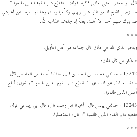
قال أبو جعفر: يعني تعالى ذكره بقوله:
" فقطع دابر القوم الذين ظلموا "
،
فاستؤصل القوم الذين عَتَوا على ربهم، وكذّبوا رسله، وخالفوا أمره، عن آخرهم,
فلم يترك منهم أحد إلا أهلك بغتةً إذ جاءهم عذاب الله.
* * *
وبنحو الذي قلنا في ذلك قال جماعة من أهل التأويل.
* ذكر من قال ذلك:
13242 - حدثني محمد بن الحسين قال، حدثنا أحمد بن المفضل قال،
حدثنا أسباط,
عن السدي:
" فقطع دابر القوم الذين ظلموا "
،
يقول:
قُطع
أصل الذين ظلموا.
13243 - حدثني يونس قال، أخبرنا ابن وهب قال،
قال ابن زيد في قوله:
"
فقطع دابر القوم الذين ظلموا "
،
قال:
استؤصلوا.
* * *