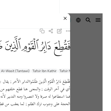
Ingia
ﱁ
ﱂ
ﱃ
ﱄ
ﱅ
السعدي Al-Sa'di
Tafsir Muyassar
Tafsir Ibn Kathir
r Al-Wasit (Tantawi)
فَقُطِعَ دَابِرُ الْقَوْمِ الَّذِينَ ظَلَمُواالدابر
أي في آخر الوقت ; والمعنى هنا قطع خلفهم من ن
فما استطاعوا له صرفا ولا انتصروا ومنه التدبير لأنه 
الحجة على وجوب ترك الظلم ; لما يعقب من قطع 