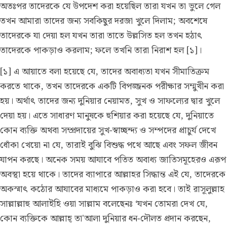
অতঃপর তাদেরকে যে উপদেশ করা হয়েছিল তারা যখন তা ভুলে গেল
তখন আমারা তাদের জন্য সবকিছুর দরজা খুলে দিলাম; অবশেষে
তাদেরকে যা দেয়া হল যখন তারা তাতে উল্লসিত হল তখন হঠাৎ
তাদেরকে পাকড়াও করলাম; ফলে তখনি তারা নিরাশ হল [১]।
[১] এ আয়াতে বলা হয়েছে যে, তাদের অবাধ্যতা যখন সীমাতিক্রম
করতে থাকে, তখন তাদেরকে একটি বিপজ্জনক পরীক্ষার সম্মুখীন করা
হয়। অর্থাৎ তাদের জন্য দুনিয়ার নেয়ামত, সুখ ও সাফল্যের দ্বার খুলে
দেয়া হয়। এতে সাধারণ মানুষকে হুশিয়ার করা হয়েছে যে, দুনিয়াতে
কোন ব্যক্তি অথবা সম্প্রদায়ের সুখ-স্বাচ্ছন্দ্য ও সম্পদের প্রাচুর্য দেখে
ধোঁকা খেয়ো না যে, তারাই বুঝি বিশুদ্ধ পথে আছে এবং সফল জীবন
যাপন করছে। অনেক সময় আযাবে পতিত অবাধ্য জাতিসমূহেরও এরূপ
অবস্থা হয়ে থাকে। তাদের ব্যাপারে আল্লাহর সিদ্ধান্ত এই যে, তাদেরকে
অকস্মাৎ কঠোর আযাবের মাধ্যমে পাকড়াও করা হবে। তাই রাসূলুল্লাহ
সাল্লাল্লাহু আলাইহি ওয়া সাল্লাম বলেছেনঃ ‘যখন তোমরা দেখ যে,
কোন ব্যক্তিকে আল্লাহ্ তা'আলা দুনিয়ার ধন-দৌলত প্রদান করছেন,