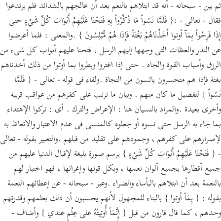
ثم بين - سبحانه - أنه قد ابتلاهم بالنعم بعد أن عالجهم بالشدائد فلم يرتدعوا
فقال - تعالى - :{ فَلَمَّا نَسُواْ مَا ذُكِّرُواْ بِهِ فَتَحْنَا عَلَيْهِمْ أَبْوَابَ كُلِّ شَيْءٍ حتى
إِذَا فَرِحُواْ بِمَآ أوتوا أَخَذْنَاهُمْ بَغْتَةً فَإِذَا هُمْ مُّبْلِسُونَ } .والمعنى : فلما أعرضوا
عن النذر والعظات التى وجهها إليهم الرسل ، فتحنا عليهم أبواب كل شىء من
الرزق وأسباب القوة والجاه . حتى إذا اغتروا وبطروا بما أوتوا من ذلك أخذناهم
بغتة فإذا هم متحسرون يائسون من النجاة .ولفاء فى قوله - تعالى - { فَلَمَّا
نَسُواْ } لتفصيل ما كان منهم . وبيان ما ترتب على كفرهم من عواقب قريبة
وأخرى بعيدة .والمراد بالنسيان هنا : الإعراض والترك . أى : تركوا الإهتداء
بما جاء به الرسل حتى نسوه أو جعلوه كالمنسى فى عدم الاعتبار والاتعاظ به
لإصرارهم على كفرهم ، وجمودهم على تقليد من قبلهم .والتعبير بقوله - تعالى
- { فَتَحْنَا عَلَيْهِمْ أَبْوَابَ كُلِّ شَيْءٍ } يرسم صورة بليغة لإقبال الدنيا عليهم من
جميع أقطارها بجميع ألوان نعمها ، وبكل قوتها وإغرائها ، فهو اختبار لهم
بالنعمة بعد أن ابتلاهم بالبأساء والضراء .وعبر - سبحانه - عن إعطائهم النعمة
بقوله : { بِمَآ أوتوا } بالبناء للمجهول لأنهم يحسبون أن ذلك بعلمهم وقدرتهم
وحدهم ، كما قال قارون من قبل { إِنَّمَآ أُوتِيتُهُ على عِلْمٍ عندي } وأضاف -