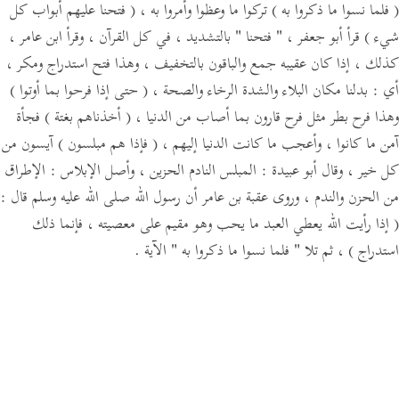
( فلما نسوا ما ذكروا به )
تركوا ما وعظوا وأمروا به ،
( فتحنا عليهم أبواب كل
شيء )
قرأ أبو جعفر ،
" فتحنا "
بالتشديد ، في كل القرآن ، وقرأ ابن عامر ،
كذلك ، إذا كان عقيبه جمع والباقون بالتخفيف ، وهذا فتح استدراج ومكر ،
أي :
بدلنا مكان البلاء والشدة الرخاء والصحة ،
( حتى إذا فرحوا بما أوتوا )
وهذا فرح بطر مثل فرح قارون بما أصاب من الدنيا ،
( أخذناهم بغتة )
فجأة
آمن ما كانوا ، وأعجب ما كانت الدنيا إليهم ،
( فإذا هم مبلسون )
آيسون من
كل خير ،
وقال أبو عبيدة :
المبلس النادم الحزين ،
وأصل الإبلاس :
الإطراق
من الحزن والندم ،
وروى عقبة بن عامر أن رسول الله صلى الله عليه وسلم قال :
( إذا رأيت الله يعطي العبد ما يحب وهو مقيم على معصيته ، فإنما ذلك
استدراج )
، ثم تلا
" فلما نسوا ما ذكروا به "
الآية .