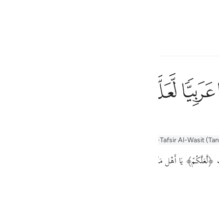
 Gjuhën
Identifikohu
h
ﲜ
ﲝ
ﲞ
ﲟ
ف
r Tafseer
Tafseer Al-Baghawi
Tafsir Al-Tabari
Al-Tafsir Al-Wasit (Ta
is
﴿َعَلَّكُمۡ﴾ يَا أَهْل مَكَّة ﴿تَعۡقِلُونَ ٢﴾ تَفْقَهُونَ مَعَانِيه
esia
no