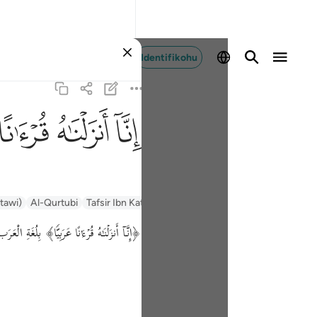
Identifikohu
ﲙ
ﲚ
ﲛ
ntawi)
Al-Qurtubi
Tafsir Ibn Kathir
Tafsir Muyassar
السعدي Al-Sa'di
إِنَّاۤ أَنزَلۡنَـٰهُ قُرۡءَ ٰ⁠ نًا عَرَبِیࣰّا﴾ بِلُغَةِ الْعَرَب ﴿لّ