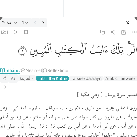
Tefsir: Yusuf 12:1
Yusuf
1
Identifikohu
12:1
الر تلك ايات الكتاب المبين ١
ﲒﲓ
ﲔ
ﲕ
ﲖ
ﲗ
ﲘ
الٓر ۚ تِلْكَ ءَايَـٰتُ ٱلْكِتَـٰبِ ٱلْمُبِينِ ١
Tefsiret
Mësimet
Reflektime
العربية
Tafsir Ibn Kathir
Tafseer Jalalayn
Arabic Tanweer 
Aa
تفسير سورة يوسف
[ وهي مكية ]
روى الثعلبي وغيره ، من طريق سلام بن سليم -
ويقال :
سليم - المدائني ، وهو
متروك ، عن هارون بن كثير - وقد نص على جهالته أبو حاتم - عن زيد بن أسلم
، عن أبيه ، عن أبي أمامة ،
عن أبي بن كعب قال :
قال رسول الله ،
صلى الله
عليه وسلم :
" علموا أرقاءكم سورة يوسف ، فإنه أيما مسلم تلاها ، أو علمها