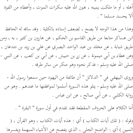
أهله ، أو ما ملكت يمينه ، هون الله عليه سكرات الموت ، وأعطاه من القوة
ألا يحسد مسلما "
.
وهذا من هذا الوجه لا يصح ، لضعف إسناده بالكلية . وقد ساقه له الحافظ
ابن عساكر متابعا من طريق القاسم بن الحكم ، عن هارون بن كثير ، به ، ومن
طريق شبابة ، عن مخلد بن عبد الواحد البصري عن علي بن زيد بن جدعان ،
وعن عطاء بن أبي ميمونة ، عن زر بن حبيش ، عن أبي بن كعب ، عن النبي -
صلى الله عليه وسلم - فذكر نحوه وهو منكر من سائر طرقه .
وروى البيهقي في
" الدلائل "
أن طائفة من اليهود حين سمعوا رسول الله -
صلى الله عليه وسلم - يتلو هذه السورة أسلموا لموافقتها ما عندهم . وهو من
رواية الكلبي ، عن أبي صالح ، عن ابن عباس .
أما الكلام على الحروف المقطعة فقد تقدم في أول سورة
" البقرة "
.
وقوله :
( تلك آيات الكتاب )
أي : هذه آيات الكتاب ، وهو القرآن ،
(
المبين )
أي : الواضح الجلي ، الذي يفصح عن الأشياء المبهمة ويفسرها