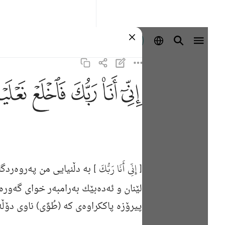
Identifikohu
ﲺ
ﲻ
ﲼ
ﲽ
ﲾ
إِنِّي أَنَا رَبُّكَ
[
] به‌ دڵنیایی من په‌روه‌ردگ
لێنان و ئه‌ده‌بێك به‌رامبه‌ر خوای گه‌وره‌
پیرۆزه‌ پاككراوه‌ی كه‌ (طُوًى) ناوی دۆڵه‌ك