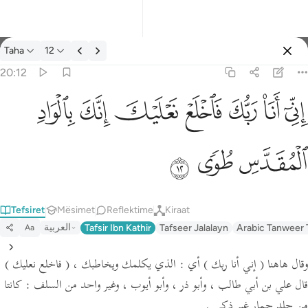
Tefsir: Taha 20:12
Taha
12
Identifikohu
20:12
اني انا ربك فاخلع نعليك انك بالواد المقدس طوى ١٢
ﲺ
ﲻ
ﲼ
ﲽ
ﲾ
ﲿ
ﳀ
إِنِّىٓ أَنَا۠ رَبُّكَ فَٱخْلَعْ نَعْلَيْكَ ۖ إِنَّكَ بِٱلْوَادِ ٱلْمُقَدَّسِ طُوًۭى ١٢
ﳁ
ﳂ
ﳃ
Tefsiret
Mësimet
Reflektime
Kiraat
العربية
Tafsir Ibn Kathir
Tafseer Jalalayn
Arabic Tanweer 
Aa
وقال هاهنا
( إني أنا ربك )
أي : الذي يكلمك ويخاطبك ،
( فاخلع نعليك )
قال علي بن أبي طالب ، وأبو ذر ، وأبو أيوب ،
وغير واحد من السلف :
كانتا
من جلد حمار غير ذكي .