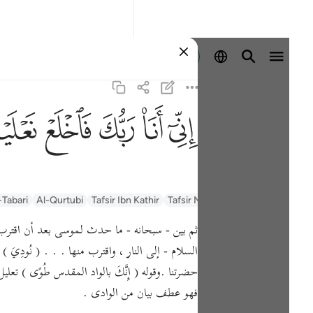
Identifikohu
ﲺ
ﲻ
ﲼ
ﲽ
ﲾ
السعدي Al-Sa'di
Tafsir Muyassar
Tafsir Ibn Kathir
Al-Qurtubi
-Tabari
ثم بين - سبحانه - ما حدث لموسى بعد أن اقترب من النار 
السلام - إلى النار ، واقترب منها . . . ( نُودِيَ ) 
حضرتنا .وقوله ( إِنَّكَ بالواد المقدس طُوًى )
فهو عطف بيان من الوادى .