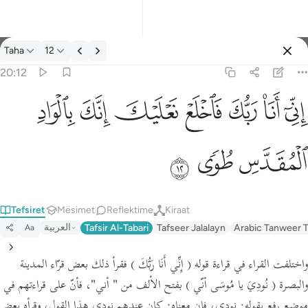
Tefsir: Taha 20:12
Taha
12
Identifikohu
20:12
اني انا ربك فاخلع نعليك انك بالواد المقدس طوى ١٢
ﲺ
ﲻ
ﲼ
ﲽ
ﲾ
ﲿ
ﳀ
إِنِّىٓ أَنَا۠ رَبُّكَ فَٱخْلَعْ نَعْلَيْكَ ۖ إِنَّكَ بِٱلْوَادِ ٱلْمُقَدَّسِ طُوًۭى ١٢
ﳁ
ﳂ
ﳃ
Tefsiret
Mësimet
Reflektime
Kiraat
العربية
Tafsir Al-Tabari
Tafseer Jalalayn
Arabic Tanweer T
Aa
واختلفت القراء في قراءة قوله
( إِنِّي أَنَا رَبُّكَ )
فقرأ ذلك بعض قرّاء المدينة
والبصرة
( نُودِيَ يا مُوسَى أنّي )
بفتح الألف من
" أني"
،
فأنّ على قراءتهم في
موضع رفع بقوله:
نودي،
فإن معناه:
كان عندهم نودي هذا القول،
وقرأه بعض