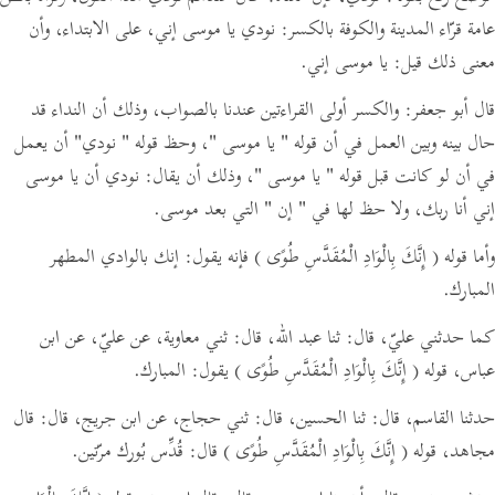
عامة قرّاء المدينة والكوفة بالكسر:
نودي يا موسى إني، على الابتداء،
وأن
معنى ذلك قيل:
يا موسى إني.
قال أبو جعفر: والكسر أولى القراءتين عندنا بالصواب، وذلك أن النداء قد
حال بينه وبين العمل في أن قوله
" يا موسى "
، وحظ قوله
" نودي"
أن يعمل
في أن لو كانت قبل قوله
" يا موسى "
،
وذلك أن يقال:
نودي أن يا موسى
إني أنا ربك، ولا حظ لها في
" إن "
التي بعد موسى.
وأما قوله
( إِنَّكَ بِالْوَادِ الْمُقَدَّسِ طُوًى )
فإنه يقول: إنك بالوادي المطهر
المبارك.
كما حدثني عليّ،
قال:
ثنا عبد الله،
قال:
ثني معاوية، عن عليّ، عن ابن
عباس، قوله
( إِنَّكَ بِالْوَادِ الْمُقَدَّسِ طُوًى )
يقول: المبارك.
حدثنا القاسم،
قال:
ثنا الحسين،
قال:
ثني حجاج، عن ابن جريج،
قال:
قال
مجاهد، قوله
( إِنَّكَ بِالْوَادِ الْمُقَدَّسِ طُوًى )
قال: قُدِّس بُورك مرّتين.