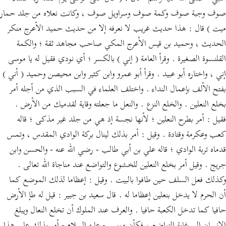
صوف وجبة صوف وكمة صوف وسراويل صوف ، وكانت نعلاه من جلد حمار
ميت ) قال : هذا حديث غريب لا نعرفه إلا من حديث حميد الأعرج منكر
الحديث ، وحميد بن قيس الأعرج المكي صاحب مجاهد ثقة ؛ والكمة
القلنسوة الصغيرة . وقرأ العامة ( إني ) بالكسر ؛ أي نودي فقيل له يا موسى
إني ، واختاره أبو عبيد . وقرأ أبو عمرو وابن كثير وابن محيصن وحميد ( أني )
بفتح الألف بإعمال النداء . واختلف العلماء في السبب الذي من أجله أمر
بخلع النعلين . والخلع النزع . والنعل ما جعلته وقاية لقدميك من الأرض .
فقيل : أمر بطرح النعلين ؛ لأنها نجسة إذ هي من جلد غير مذكى ؛ قاله
كعب وعكرمة وقتادة . وقيل : أمر بذلك لينال بركة الوادي المقدس ، وتمس
قدماه تربة الوادي ؛ قاله علي بن أبي طالب - رضي الله عنه - والحسن وابن
جريج . وقيل أمر بخلع النعلين للخشوع والتواضع عند مناجاة الله تعالى .
وكذلك فعل السلف حين طافوا بالبيت . وقيل : إعظاما لذلك الموضع كما
أن الحرم لا يدخل بنعلين إعظاما له . قال سعيد بن جبير : قيل له طإ الأرض
حافيا كما تدخل الكعبة حافيا . والعرف عند الملوك أن تخلع النعال ويبلغ