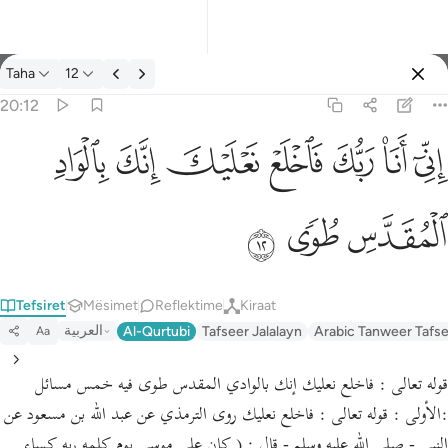
Tefsir: Taha 20:12
Taha
12
Identifikohu
20:12
اني انا ربك فاخلع نعليك انك بالواد المقدس طوى ١٢
ﲺ
ﲻ
ﲼ
ﲽ
ﲾ
ﲿ
ﳀ
إِنِّىٓ أَنَا۠ رَبُّكَ فَٱخْلَعْ نَعْلَيْكَ ۖ إِنَّكَ بِٱلْوَادِ ٱلْمُقَدَّسِ طُوًۭى ١٢
ﳁ
ﳂ
ﳃ
Tefsiret
Mësimet
Reflektime
Kiraat
العربية
Al-Qurtubi
Tafseer Jalalayn
Arabic Tanweer Tafs
Aa
قوله تعالى : فاخلع نعليك إنك بالوادي المقدس طوى فيه خمس مسائل
:الأولى : قوله تعالى : فاخلع نعليك روى الترمذي عن عبد الله بن مسعود عن
النبي - صلى الله عليه وسلم - قال : ( كان على موسى يوم كلمه ربه كساء