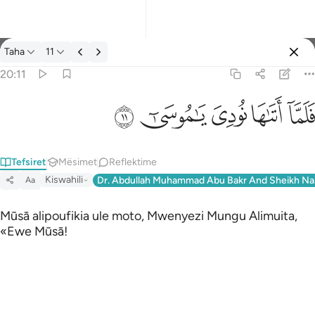
Tefsir: Taha 20:11
Taha
11
Identifikohu
20:11
فلما اتاها نودي يا موسى ١١
ﲵ
ﲶ
ﲷ
ﲸ
ﲹ
فَلَمَّآ أَتَىٰهَا نُودِىَ يَـٰمُوسَىٰٓ ١١
Tefsiret
Mësimet
Reflektime
Kiswahili
Dr. Abdullah Muhammad Abu Bakr And Sheikh Na
Aa
Mūsā alipoufikia ule moto, Mwenyezi Mungu Alimuita,
«Ewe Mūsā!