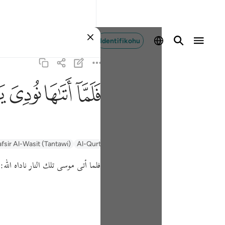
Identifikohu
ﲵ
ﲶ
ﲷ
ﲸ
afsir Al-Wasit (Tantawi)
Al-Qurtubi
Tafsir Ibn Kathir
السعدي Al-Sa'di
فلما أتى موسى تلك النار ناداه الله:
ي