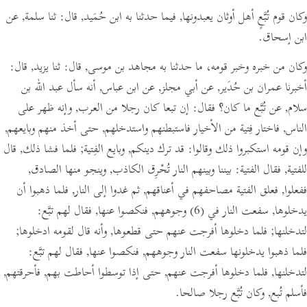
وكان قوم تُبَّعٍ أهل أوثان يعبدونها, فيما حدثنا به ابن حُمَيد,
قال:
ثنا سلمة, عن
ابن إسحاق.
وكان من خبره وخبر قومه، ما حدثنا به مجاهد بن موسى,
قال:
ثنا يزيد,
قال:
أخبرنا عمران بن حُدَير, عن أبي مجلز, عن ابن عباس, أنه سأل عبد الله بن
سلام, عن تُبَّع ما كان؟
فقال:
إن تبعا كان رجلا من العرب, وإنه ظهر على
الناس, فاختار فِتية من الأخيار فاستبطنهم واستدخلهم, حتى أخذ منهم وبايعهم,
وإن قومه استكبروا ذلك وقالوا:
قد ترك دينكم, وبايع الفِتية; فلما فشا ذلك, قال
للفتية,
فقال الفتية:
بيننا وبينهم النار تُحْرِق الكاذب, وينجو منها الصادق,
ففعلوا, فعلق الفتية مصاحفهم في أعناقهم, ثم غدوا إلى النار, فلما ذهبوا أن
يدخلوها, سفعت النار في
(6)
وجوههم, فنكصوا عنها,
فقال لهم تبَّع:
لتدخلنها; فلما دخلوها أفرجت عنهم حتى قطعوها, وأنه قال لقومه ادخلوها;
فلما ذهبوا يدخلونها سفعت النار وجوههم, فنكصوا عنها,
فقال لهم تبَّع:
لتدخلنها, فلما دخلوها أفرجت عنهم, حتى إذا توسطوا أحاطت بهم, فأحرقتهم,
فأسلم تُبع, وكان تُبَّع رجلا صالحا.