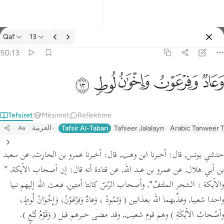
Tefsir: Qaf 50:13
Qaf
13
Identifikohu
50:13
وعاد وفرعون واخوان لوط ١٣
ﲳ
ﲴ
ﲵ
ﲶ
ﲷ
وَعَادٌۭ وَفِرْعَوْنُ وَإِخْوَٰنُ لُوطٍۢ ١٣
Tefsiret
Mësimet
Reflektime
العربية
Tafsir Al-Tabari
Tafseer Jalalayn
Arabic Tanweer T
Aa
حدثني يونس,
قال:
أخبرنا ابن وهب,
قال:
أخبرنا عمرو بن الحارث, عن سعيد
بن أبي هلال, عن عمرو بن عبد الله,
عن قتادة أنه قال:
إن أصحاب الأيكة,
"
والأيكة : الشجر الملتفّ"
, وأصحاب الرّسّ كانتا أمتين, فبعث الله إليهم نبيا
واحدا شعيبا, وعذّبهما الله بعذابين
( وَثمُودُ ، وَعادٌ وَفِرْعَوْنُ، وَإِخْوَانُ لُوطٍ،
وأصْحابُ الأيْكَةِ )
وهم قوم شعيب, وقد مضى خبرهم قبل
( وَقَوْمُ تُبَّعٍ )
.