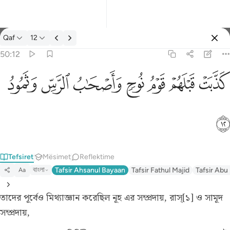
Tefsir: Qaf 50:12
Qaf
12
Identifikohu
50:12
كذبت قبلهم قوم نوح واصحاب الرس وثمود ١٢
ﲫ
ﲬ
ﲭ
ﲮ
ﲯ
ﲰ
ﲱ
كَذَّبَتْ قَبْلَهُمْ قَوْمُ نُوحٍۢ وَأَصْحَـٰبُ ٱلرَّسِّ وَثَمُودُ ١٢
ﲲ
Tefsiret
Mësimet
Reflektime
বাংলা
Tafsir Ahsanul Bayaan
Tafsir Fathul Majid
Tafsir Abu
Aa
তাদের পূর্বেও মিথ্যাজ্ঞান করেছিল নূহ এর সম্প্রদায়, রাস্[১] ও সামূদ
সম্প্রদায়,