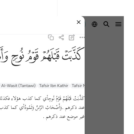
Identifikohu
ﲫ
ﲬ
ﲭ
ﲮ
ﲯ
r Al-Wasit (Tantawi)
Tafsir Ibn Kathir
Tafsir Muyassar
السعدي Al-Sa'di
كَذَّبَتْ قَبْلَهُمْ قَوْمُ نُوحٍأي كما كذب ه
عند ذكرهم .وَأَصْحَابُ الرَّسِّ وَثَمُودُأي 
غير موضع عند ذكرهم .