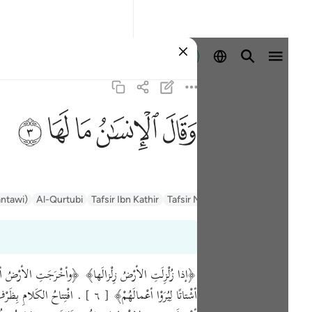
Identifikohu
ﱾ
ﱿ
ﲀ
ﲁ
ﲂ
السعدي Al-Sa'di
Tafsir Muyassar
Tafsir Ibn Kathir
Al-Qurtubi
antawi)
أشْتاتًا لِيُرَوْا أعْمالَهُمْ﴾ [ ٦ ]