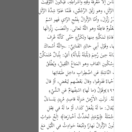
يُهِمُّ النّاسَ إلّا مَعْرِفَةُ وقْتِهِ وأشْراطِهِ، فَيَكُونُ التَّوْقِيتُ
Portu
ذٌ مِنَ الزَّلَلِ، وهو زَلَقُ الرِّجْلَيْنِ، فَلَمّا عَنَوْا شِدَّةَ الزَّلَلِ
русск
أوْلى مَصْدَرُ زَلْزَلَ، وأمّا الزَّلْزالُ بِفَتْحِ الزّايِ فَهو اسْمُ
لِ؛ لِأنَّهُ مَعْلُومٌ فاعِلُهُ وهو اللَّهُ تَعالى. وانْتَصَبَ زِلْزالَها
Shqip
رْضِ لِإفادَةِ تَمَكُّنِهِ مِنها وتَكَرُّرِهِ حَتّى كَأنَّهُ عُرِفَ
ภาษา
مَعْرُوفَةٌ بِها، وقَوْلِ أبِي خالِدٍ القَنانِيِّ: ؎واللَّهُ أسْماكَ
Türkç
 شَيْطانَهُ حِينَ رُجِمَ (بَلْبَلَهُ بَلْبالُهُ) أيْ: بِلْبالٌ مُتَمَكِّنٌ
المُثَلَّثَةِ وسُكُونِ القافِ وهو المَتاعُ الثَّقِيلُ، ويُطْلَقُ
اردو
لِانْفِجاراتِ النّاشِئَةِ عَنِ اضْطِرابٍ داخِلِ طَبَقاتِها
简体
َذِينَ هم أحْياءٌ فَفَزِعُوا، وقالَ بَعْضُهم لِبَعْضٍ، أوْ قالَ
Melay
كُلُّ أحَدٍ في نَفْسِهِ حَتّى اسْتَوى في ذَلِكَ الجَبانُ والشُّجاعُ، والطّائِشُ والحَكِيمُ، لِأنَّهُ زِلْزالٌ تَجاوَزَ الحَدَّ الَّذِي يَصْبِرُ عَلى مِثْلِهِ الصَّبُورُ. (ص-٤٩٢)وقَوْلُ (ما لَها) اسْتِفْهامٌ عَنِ الشَّيْءِ
ونُ عاقِبَتُهُ. نَزَلَتِ الأرْضُ مَنزِلَةَ قاصِدٍ مُرِيدٍ يَتَساءَلُ
Españ
لخَبَرِ مِثْلَ أنْ يُقالَ: ما لَهُ يَفْعَلُ كَذا، أوْ ما لَهُ في فِعْلِ
Kiswah
َ أثْقالِها. وجُمْلَةُ ﴿يَوْمَئِذٍ تُحَدِّثُ أخْبارَها﴾ إلَخْ جَوابُ
Tiếng 
يْلِهِ، فَيَكُونُ الزِّلْزالُ نَهارًا وتَتْبَعَهُ حَوادِثُ في اللَّيْلِ مَعَ