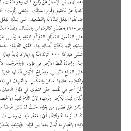
أعْمالَهم، بَلِ الإخْبارُ عَنْ وُقُوعِ ذَلِكَ وهو البَعْثُ، ثُمَّ الج
كِنايَةً عَنْ تَحْقِيقِ وُقُوعِ المُوَقَّتِ. ومَعْنى زُلْزِلَتْ: حُرِّ
ضاعَفُوا الفِعْلَ لِلدَّلالَةِ بِالتَّضْعِيفِ عَلى شِدَّةِ الفِعْلِ،
(ص-٤٩١)مَصْدَرٍ كالوَسْواسِ والقَلْقالِ. وتَقَدَّمَ الك
عَلى المَفْعُولِ المُطْلَقِ المُؤَكِّدِ لِفِعْلِهِ إشارَةً إلى هَوْ
بِنِسْبَتِهِ إلَيْها لِكَثْرَةِ اتِّصالِهِ بِها، كَقَوْلِ النّابِ
سُمًى مُبارَكًا ∗∗∗ آثَرَكَ اللَّهُ بِهِ إيثارَكا يُرِيدُ إيثارًا ع
مِنهُ. وإعادَةُ لَفْظِ الأرْضِ في قَوْلِهِ: ﴿وأخْرَجَتِ الأرْضُ
عَلى المَتاعِ النَّفِيسِ. وإخْراجُ الأرْضِ أثْقالَها ناشِئٌ عَ
وانْقِلابِ أعالِيها أسافِلَ والعَكْسِ. والتَّعْرِيفُ في (الإنْ
الَّذِي ثَبَتَ لِلْأرْضِ ولَزِمَها؛ لِأنَّ اللّامَ تُفِيدُ الِاخْت
النّاسُ عَنْ قَصْدِهِ مِن فِعْلِهِ؛ حَيْثُ لَمْ يَتَبَيَّنْ غَرَضُهُ مِ
كَذا، أوْ ما لَهُ وفُلانًا، أيْ: مَعَهُ، فَلِذَلِكَ وجَبَ أنْ ي
(إذا) بِاعْتِبارِ ما أُبْدِلَ مِنها مِن قَوْلِهِ: ﴿يَوْمَئِذٍ يَصْدُرُ