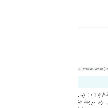
 Gjuhën
Identifikohu
h
ف
er Jalalayn
Tafseer Al-Baghawi
Tafsir Al-Tabari
Al-Tafsir Al-Wasit (T
is
esia
ri në 99:6
no
 . افْتِتاحُ الكَلامِ بِظَرْفِ الزَّمانِ مَعَ إطالَةِ الجُمَلِ المُضافِ إلَيْها الظَّرْفُ تَشْوِيقٌ إلى مُتَعَلِّقِ الظَّر